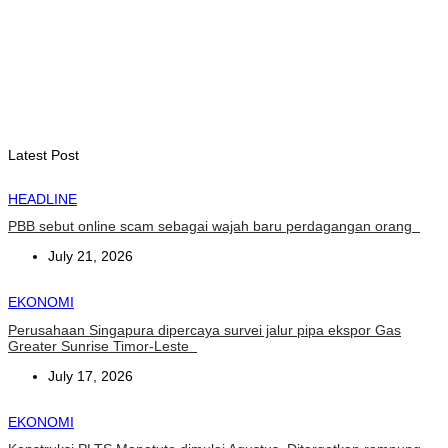
August 7, 2026
INTERNASIONAL
YASS China kunjungi TATOLI, bahas kerja sama di masa
depan
August 6, 2026
Latest Post
HEADLINE
PBB sebut online scam sebagai wajah baru perdagangan orang
July 21, 2026
EKONOMI
Perusahaan Singapura dipercaya survei jalur pipa ekspor Gas
Greater Sunrise Timor-Leste
July 17, 2026
EKONOMI