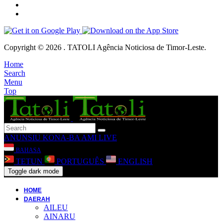
Copyright © 2026 . TATOLI Agência Noticiosa de Timor-Leste.
Home
Search
Menu
Top
ANUNSIU
KONA-BA AMI
LIVE
BAHASA
TETUN
PORTUGUÊS
ENGLISH
Toggle dark mode
HOME
DAERAH
AILEU
AINARU