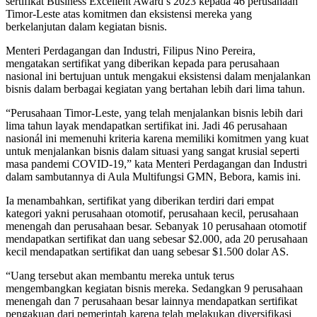
sertifikat Business Excellent Award’s 2023 kepada 46 perusahaan
Timor-Leste atas komitmen dan eksistensi mereka yang
berkelanjutan dalam kegiatan bisnis.
Menteri Perdagangan dan Industri, Filipus Nino Pereira,
mengatakan sertifikat yang diberikan kepada para perusahaan
nasional ini bertujuan untuk mengakui eksistensi dalam menjalankan
bisnis dalam berbagai kegiatan yang bertahan lebih dari lima tahun.
“Perusahaan Timor-Leste, yang telah menjalankan bisnis lebih dari
lima tahun layak mendapatkan sertifikat ini. Jadi 46 perusahaan
nasionál ini memenuhi kriteria karena memiliki komitmen yang kuat
untuk menjalankan bisnis dalam situasi yang sangat krusial seperti
masa pandemi COVID-19,” kata Menteri Perdagangan dan Industri
dalam sambutannya di Aula Multifungsi GMN, Bebora, kamis ini.
Ia menambahkan, sertifikat yang diberikan terdiri dari empat
kategori yakni perusahaan otomotif, perusahaan kecil, perusahaan
menengah dan perusahaan besar. Sebanyak 10 perusahaan otomotif
mendapatkan sertifikat dan uang sebesar $2.000, ada 20 perusahaan
kecil mendapatkan sertifikat dan uang sebesar $1.500 dolar AS.
“Uang tersebut akan membantu mereka untuk terus
mengembangkan kegiatan bisnis mereka. Sedangkan 9 perusahaan
menengah dan 7 perusahaan besar lainnya mendapatkan sertifikat
pengakuan dari pemerintah karena telah melakukan diversifikasi