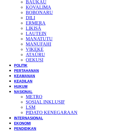
BAUKAU
KOVALIMA
BOBONARU
DILI
ERMERA
LIKISÁ
LAUTEIN
MANATUTU
MANUFAHI
VIKEKE
ATAÚRU
OEKUSI
POLITIK
PERTAHANAN
KEAMANAN
KEADILAN
HUKUM
NASIONAL
METRO
SOSIAL INKLUSIF
LSM
PIDATO KENEGARAAN
INTERNASIONAL
EKONOMI
PENDIDIKAN