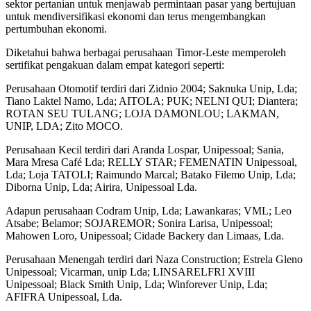
sektor pertanian untuk menjawab permintaan pasar yang bertujuan
untuk mendiversifikasi ekonomi dan terus mengembangkan
pertumbuhan ekonomi.
Diketahui bahwa berbagai perusahaan Timor-Leste memperoleh
sertifikat pengakuan dalam empat kategori seperti:
Perusahaan Otomotif terdiri dari Zidnio 2004; Saknuka Unip, Lda;
Tiano Laktel Namo, Lda; AITOLA; PUK; NELNI QUI; Diantera;
ROTAN SEU TULANG; LOJA DAMONLOU; LAKMAN,
UNIP, LDA; Zito MOCO.
Perusahaan Kecil terdiri dari Aranda Lospar, Unipessoal; Sania,
Mara Mresa Café Lda; RELLY STAR; FEMENATIN Unipessoal,
Lda; Loja TATOLI; Raimundo Marcal; Batako Filemo Unip, Lda;
Diborna Unip, Lda; Airira, Unipessoal Lda.
Adapun perusahaan Codram Unip, Lda; Lawankaras; VML; Leo
Atsabe; Belamor; SOJAREMOR; Sonira Larisa, Unipessoal;
Mahowen Loro, Unipessoal; Cidade Backery dan Limaas, Lda.
Perusahaan Menengah terdiri dari Naza Construction; Estrela Gleno
Unipessoal; Vicarman, unip Lda; LINSARELFRI XVIII
Unipessoal; Black Smith Unip, Lda; Winforever Unip, Lda;
AFIFRA Unipessoal, Lda.