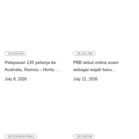
EKONOMI
HEADLINE
Pelepasan 135 pekerja ke
PBB sebut online scam
Australia, Ramos – Horta :
sebagai wajah baru
“Kalian perkuat ekonomi dua
perdagangan orang
July 8, 2026
July 21, 2026
negara”
INTERNASIONAL
EKONOMI