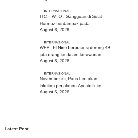
INTERNASIONAL
ITC – WTO : Gangguan di Selat
Hormuz berdampak pada
August 6, 2026
perdagangan energi, pupuk, dan
industri
INTERNASIONAL
WFP : El Nino berpotensi dorong 49
juta orang ke dalam kerawanan
August 6, 2026
pangan akut
INTERNASIONAL
November ini, Paus Leo akan
lakukan perjalanan Apostolik ke
August 6, 2026
Uruguay, Argentina, dan Peru
Latest Post