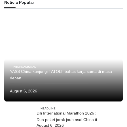
Noticia Popular
INTERNASIONAL
YASS China kunjungi TATOLI, bahas kerja sama di masa
depan
August 6, 2026
HEADLINE
Dili International Marathon 2026 :
Dua pelari jarak jauh asal China tiba
August 6, 2026
di Dili