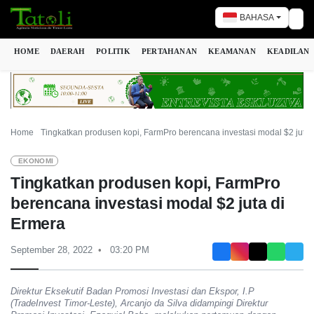
BAHASA
Tog
HOME
DAERAH
POLITIK
PERTAHANAN
KEAMANAN
KEADILAN
Home
Tingkatkan produsen kopi, FarmPro berencana investasi modal $2 juta
EKONOMI
Tingkatkan produsen kopi, FarmPro
berencana investasi modal $2 juta di
Ermera
September 28, 2022
03:20 PM
Direktur Eksekutif Badan Promosi Investasi dan Ekspor, I.P
(TradeInvest Timor-Leste), Arcanjo da Silva didampingi Direktur