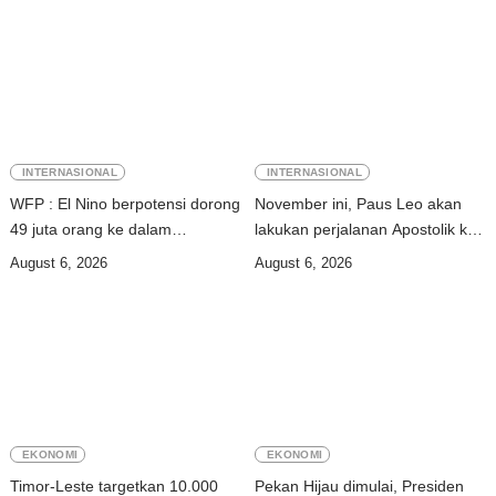
INTERNASIONAL
INTERNASIONAL
WFP : El Nino berpotensi dorong
November ini, Paus Leo akan
49 juta orang ke dalam
lakukan perjalanan Apostolik ke
kerawanan pangan akut
Uruguay, Argentina, dan Peru
August 6, 2026
August 6, 2026
EKONOMI
EKONOMI
Timor-Leste targetkan 10.000
Pekan Hijau dimulai, Presiden