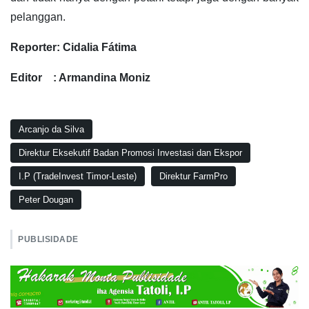
pelanggan.
Reporter: Cidalia Fátima
Editor : Armandina Moniz
Arcanjo da Silva
Direktur Eksekutif Badan Promosi Investasi dan Ekspor
I.P (TradeInvest Timor-Leste)
Direktur FarmPro
Peter Dougan
PUBLISIDADE