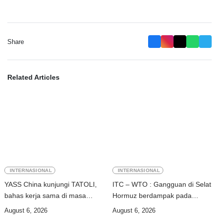
Share
Related Articles
INTERNASIONAL
INTERNASIONAL
YASS China kunjungi TATOLI,
ITC – WTO : Gangguan di Selat
bahas kerja sama di masa
Hormuz berdampak pada
depan
perdagangan energi, pupuk, dan
August 6, 2026
August 6, 2026
industri