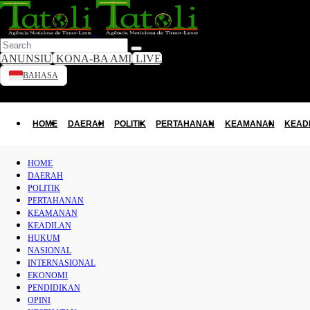
ANUNSIU
KONA-BA AMI
LIVE
BAHASA
HOME
Toggle dark mode
DAERAH
HOME
DAERAH
POLITIK
PERTAHANAN
KEAMANAN
KEAD
POLITIK
HOME
DAERAH
PERTAHANAN
POLITIK
PERTAHANAN
KEAMANAN
KEAMANAN
KEADILAN
KEADILAN
HUKUM
NASIONAL
INTERNASIONAL
HUKUM
EKONOMI
PENDIDIKAN
NASIONAL
OPINI