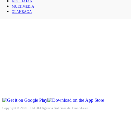
KESEHATAN
INTERNASIONAL
MULTIMEDIA
OLAHRAGA
EKONOMI
PENDIDIKAN
OPINI
KESEHATAN
MULTIMEDIA
OLAHRAGA
Copyright © 2026 . TATOLI Agência Noticiosa de Timor-Leste.