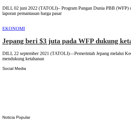
DILI, 02 juni 2022 (TATOLI)– Program Pangan Dunia PBB (WFP) dan
laporan pemantauan harga pasar
EKONOMI
Jepang beri $3 juta pada WFP dukung ket
DILI, 22 september 2021 (TATOLI)—Pemerintah Jepang melalui Ked
mendukung ketahanan
Social Media
Facebook
Likes
Instagram
Follows
Youtube
Subscribe
Tiktok
Follows
Noticia Popular