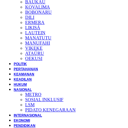
BAUKAU
KOVALIMA
BOBONARU
DILI
ERMERA
LIKISÁ
LAUTEIN
MANATUTU
MANUFAHI
VIKEKE
ATAÚRU
OEKUSI
POLITIK
PERTAHANAN
KEAMANAN
KEADILAN
HUKUM
NASIONAL
METRO
SOSIAL INKLUSIF
LSM
PIDATO KENEGARAAN
INTERNASIONAL
EKONOMI
PENDIDIKAN