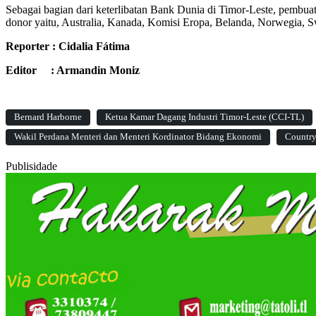
Sebagai bagian dari keterlibatan Bank Dunia di Timor-Leste, pembua
donor yaitu, Australia, Kanada, Komisi Eropa, Belanda, Norwegia, Sw
Reporter : Cidalia Fátima
Editor : Armandin Moniz
Bernard Harborne
Ketua Kamar Dagang Industri Timor-Leste (CCI-TL)
Wakil Perdana Menteri dan Menteri Kordinator Bidang Ekonomi
Country
Publisidade