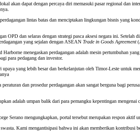
s lokal akan dapat dengan percaya diri memasuki pasar regional dan in
pnya.
n perdagangan lintas batas dan menciptakan lingkungan bisnis yang ko
gan OPD dan selaras dengan strategi pasca aksesi negara ini. Setelah d
perdagangan yang sejalan dengan ASEAN
Trade in Goods Agreement
(
 Harborne menegaskan perdagangan adalah mesin pertumbuhan yang pe
agi para pedagang dan investor.
ri upaya yang lebih besar dan berkelanjutan oleh Timor-Leste untuk 
tanya
peraturan dan prosedur perdagangan akan sangat berguna bagi perusahaa
harapkan adalah umpan balik dari para pemangku kepentingan mengenai
orge Serano mengungkapkan, portal tersebut merupakan respon aktif 
r swasta. Kami mengantisipasi bahwa ini akan memberikan kontribusi 