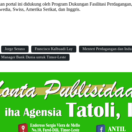
tan portal ini didukung oleh Program Dukungan Fasilitasi Perdagangan,
edia, Swiss, Amerika Serikat, dan Inggris.
Jorge Serano
Francisco Kalbuadi Lay
Menteri Perdagangan dan Indus
 Manager Bank Dunia untuk Timor-Leste