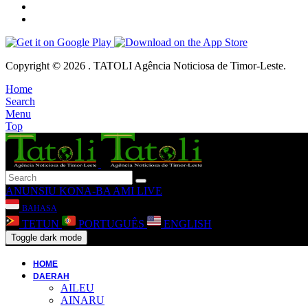
Copyright © 2026 . TATOLI Agência Noticiosa de Timor-Leste.
Home
Search
Menu
Top
ANUNSIU
KONA-BA AMI
LIVE
BAHASA
TETUN
PORTUGUÊS
ENGLISH
Toggle dark mode
HOME
DAERAH
AILEU
AINARU