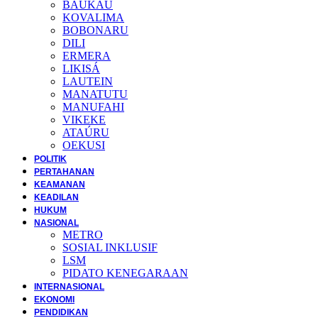
BAUKAU
KOVALIMA
BOBONARU
DILI
ERMERA
LIKISÁ
LAUTEIN
MANATUTU
MANUFAHI
VIKEKE
ATAÚRU
OEKUSI
POLITIK
PERTAHANAN
KEAMANAN
KEADILAN
HUKUM
NASIONAL
METRO
SOSIAL INKLUSIF
LSM
PIDATO KENEGARAAN
INTERNASIONAL
EKONOMI
PENDIDIKAN