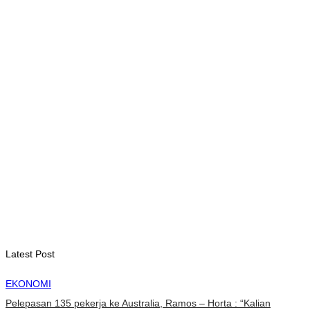
ITC – WTO : Gangguan di Selat Hormuz berdampak pada
perdagangan energi, pupuk, dan industri
August 6, 2026
INTERNASIONAL
WFP : El Nino berpotensi dorong 49 juta orang ke dalam
kerawanan pangan akut
August 6, 2026
INTERNASIONAL
November ini, Paus Leo akan lakukan perjalanan Apostolik ke
Uruguay, Argentina, dan Peru
August 6, 2026
Latest Post
EKONOMI
Pelepasan 135 pekerja ke Australia, Ramos – Horta : “Kalian