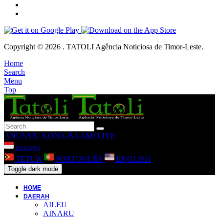
Copyright © 2026 . TATOLI Agência Noticiosa de Timor-Leste.
Home
Search
Menu
Top
ANUNSIU
KONA-BA AMI
LIVE
BAHASA
TETUN
PORTUGUÊS
ENGLISH
Toggle dark mode
HOME
DAERAH
AILEU
AINARU