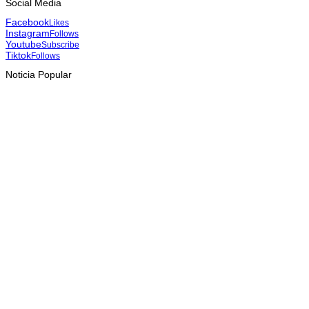
Social Media
Facebook
Likes
Instagram
Follows
Youtube
Subscribe
Tiktok
Follows
Noticia Popular
INTERNASIONAL
YASS China kunjungi TATOLI, bahas kerja sama di masa
depan
August 6, 2026
HEADLINE
Dili International Marathon 2026 : Dua pelari jarak jauh asal
China tiba di Dili
August 6, 2026
INTERNASIONAL