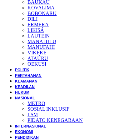
BAUKAU
KOVALIMA
BOBONARU
DILI
ERMERA
LIKISÁ
LAUTEIN
MANATUTU
MANUFAHI
VIKEKE
ATAÚRU
OEKUSI
POLITIK
PERTAHANAN
KEAMANAN
KEADILAN
HUKUM
NASIONAL
METRO
SOSIAL INKLUSIF
LSM
PIDATO KENEGARAAN
INTERNASIONAL
EKONOMI
PENDIDIKAN