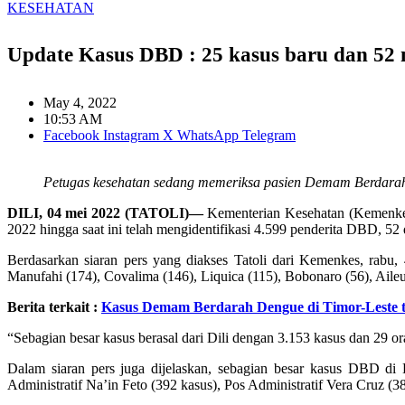
KESEHATAN
Update Kasus DBD : 25 kasus baru dan 52 
May 4, 2022
10:53 AM
Facebook
Instagram
X
WhatsApp
Telegram
Petugas kesehatan sedang memeriksa pasien Demam Berdarah 
DILI, 04 mei 2022 (TATOLI)—
Kementerian Kesehatan (Kemenkes)
2022 hingga saat ini telah mengidentifikasi 4.599 penderita DBD, 52
Berdasarkan siaran pers yang diakses Tatoli dari Kemenkes, rabu,
Manufahi (174), Covalima (146), Liquica (115), Bobonaro (56), Ai
Berita terkait :
Kasus Demam Berdarah Dengue di Timor-Leste t
“Sebagian besar kasus berasal dari Dili dengan 3.153 kasus dan 29 or
Dalam siaran pers juga dijelaskan, sebagian besar kasus DBD di K
Administratif Na’in Feto (392 kasus), Pos Administratif Vera Cruz (38