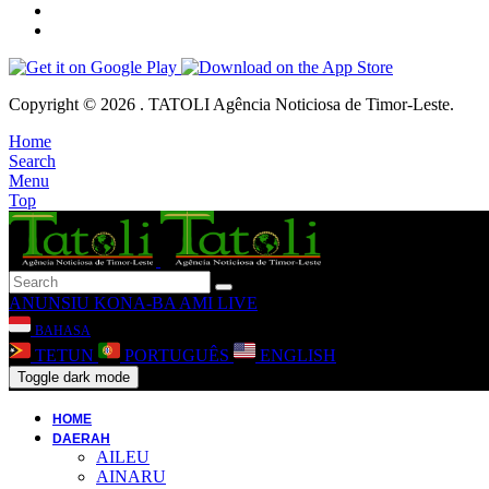
Copyright © 2026 . TATOLI Agência Noticiosa de Timor-Leste.
Home
Search
Menu
Top
ANUNSIU
KONA-BA AMI
LIVE
BAHASA
TETUN
PORTUGUÊS
ENGLISH
Toggle dark mode
HOME
DAERAH
AILEU
AINARU