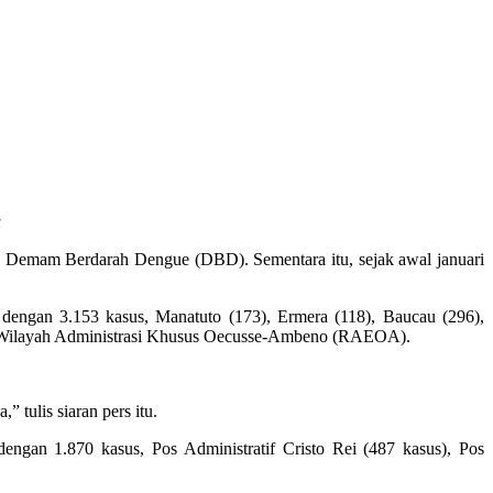
u
u Demam Berdarah Dengue (DBD). Sementara itu, sejak awal januari
i dengan 3.153 kasus, Manatuto (173), Ermera (118), Baucau (296),
dari Wilayah Administrasi Khusus Oecusse-Ambeno (RAEOA).
 tulis siaran pers itu.
dengan 1.870 kasus, Pos Administratif Cristo Rei (487 kasus), Pos