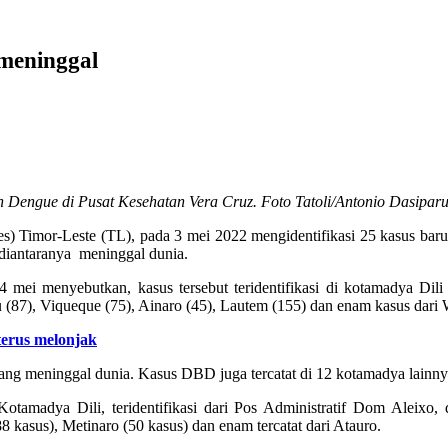
meninggal
Dengue di Pusat Kesehatan Vera Cruz. Foto Tatoli/Antonio Dasipar
 Timor-Leste (TL), pada 3 mei 2022 mengidentifikasi 25 kasus bar
 diantaranya meninggal dunia.
 4 mei menyebutkan, kasus tersebut teridentifikasi di kotamadya Dil
leu (87), Viqueque (75), Ainaro (45), Lautem (155) dan enam kasus 
erus melonjak
ang meninggal dunia. Kasus DBD juga tercatat di 12 kotamadya lainnya,”
otamadya Dili, teridentifikasi dari Pos Administratif Dom Aleixo, 
8 kasus), Metinaro (50 kasus) dan enam tercatat dari Atauro.