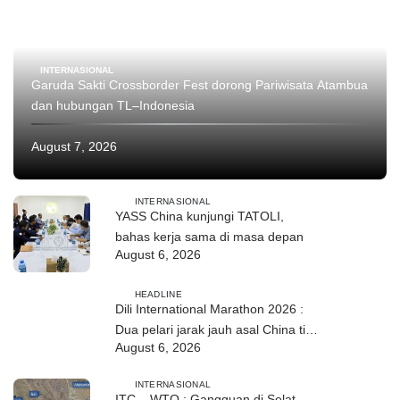
INTERNASIONAL
Garuda Sakti Crossborder Fest dorong Pariwisata Atambua
dan hubungan TL–Indonesia
August 7, 2026
INTERNASIONAL
YASS China kunjungi TATOLI,
bahas kerja sama di masa depan
August 6, 2026
HEADLINE
Dili International Marathon 2026 :
Dua pelari jarak jauh asal China tiba
August 6, 2026
di Dili
INTERNASIONAL
ITC – WTO : Gangguan di Selat