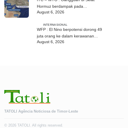
Hormuz berdampak pada
August 6, 2026
perdagangan energi, pupuk, dan
industri
INTERNASIONAL
WFP : El Nino berpotensi dorong 49
juta orang ke dalam kerawanan
August 6, 2026
pangan akut
TATOLI Agência Noticiosa de Timor-Leste
© 2026 TATOLI. All rights reserved.