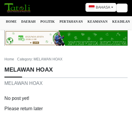
BAHASA
Togg
HOME
DAERAH
POLITIK
PERTAHANAN
KEAMANAN
KEADILAN
Home
Category: MELAWAN HOAX
MELAWAN HOAX
MELAWAN HOAX
No post yet!
Please return later