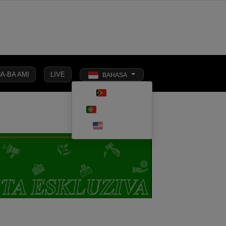
A-BA AMI
LIVE
BAHASA
Toggle dark 
TETUN
SIONAL
EKONOMI
PENDIDIKAN
OPINI
KESEHATAN
PORTUGUÊS
ENGLISH