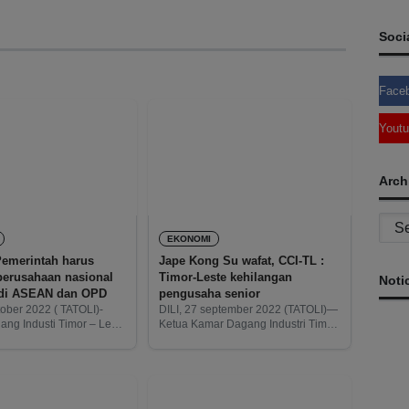
Soci
Face
Yout
Arch
Archi
EKONOMI
Pemerintah harus
Jape Kong Su wafat, CCI-TL :
i perusahaan nasional
Timor-Leste kehilangan
Noti
 di ASEAN dan OPD
pengusaha senior
tober 2022 ( TATOLI)-
DILI, 27 september 2022 (TATOLI)—
ng Industi Timor – Leste
Ketua Kamar Dagang Industri Timor-
ingin Pemerintah Timor –
Leste (CCI-TL -portugis), Oscar Lima
 memfasilitasi perusahaan
turut menyampaikan belasungkawa
ektor swasta) agar
atas wafat Jape Kong Su sebagai
saing dengan
pengusaha senior di Timor-Leste
(TL).