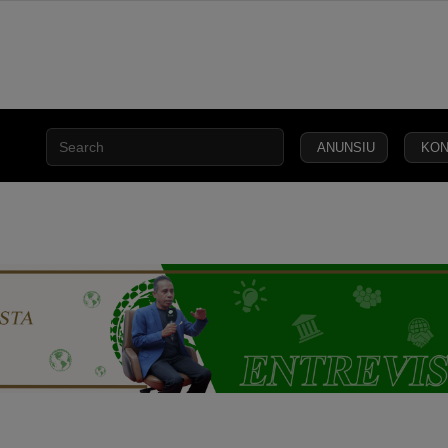
ANUNSIU
KON
AN
KEAMANAN
KEADILAN
HUKUM
NASIONAL
INTERNA