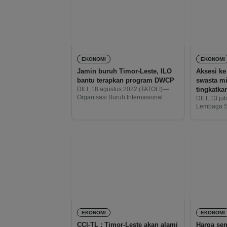
EKONOMI
EKONOMI
Jamin buruh Timor-Leste, ILO
Aksesi ke
bantu terapkan program DWCP
swasta mi
tingkatka
DILI, 18 agustus 2022 (TATOLI)—
Organisasi Buruh Internasional
negeri
DILI, 13 ju
Perserikatan Bangsa-Bangsa (ILO)
Lembaga S
bersama Sekretaris Negara untuk
(LSM) dan 
Pelatihan Profesional dan
Pemerintah
Ketenagakerjaan (SEFOPE) akan
investasi d
menerapkan program Decent Work
jalan raya
Country Programs (DWCP) 2022-
lapangan k
2025
dengan Or
EKONOMI
EKONOMI
CCI-TL : Timor-Leste akan alami
Harga sem