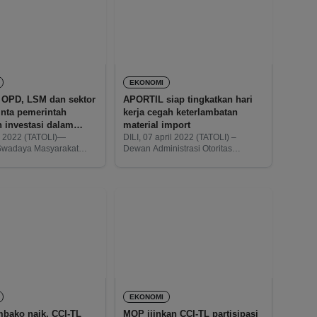
M
EKONOMI
A
 OPD, LSM dan sektor
APORTIL siap tingkatkan hari
nta pemerintah
kerja cegah keterlambatan
n investasi dalam
material import
li 2022 (TATOLI)—
DILI, 07 april 2022 (TATOLI) –
wadaya Masyarakat
Dewan Administrasi Otoritas
sektor swasta meminta
Pelabuhan Timor-Leste (APORTIL)
 untuk meningkatkan
berkomitmen untuk meningkatkan
alam bidang infrastruktur,
hari kerja selama tujuh hari dan hari
 dan menciptakan
libur untuk memastikan tidak
erja sebelum bergabung
terjadinya keterlambatan material
ganisasi
EKONOMI
bako naik, CCI-TL
MOP ijinkan CCI-TL partisipasi