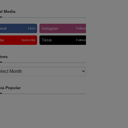
al Media
book
Instagram
Likes
Follows
ube
Tiktok
Subscribe
Follows
ives
ves
cia Popular