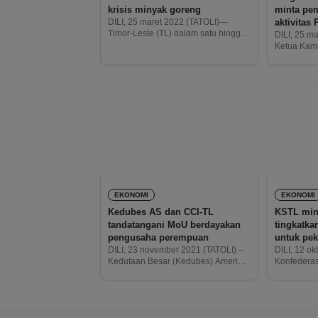
krisis minyak goreng
minta pem
DILI, 25 maret 2022 (TATOLI)—
Timor-Leste (TL) dalam satu hingga
DILI, 25 m
dua minggu kedepan akan
Ketua Kama
mengalami krisis minyak goreng.
TL-Câmara 
Karena, perusahaan produksi tidak
Timor-Lest
diizinkan untuk melakukan ekspor
mengataka
minyak ke negara
dampak da
penundaan
kontainer 
EKONOMI
EKONOMI
Kedubes AS dan CCI-TL
KSTL min
tandatangani MoU berdayakan
tingkatk
pengusaha perempuan
untuk pek
DILI, 23 november 2021 (TATOLI) –
DILI, 12 o
Kedutaan Besar (Kedubes) Amerika
Konfederas
Serikat (AS) di Timor-Leste (TL)
Leste (Kon
menandatangani nota
Trabalhado
kesepahaman (MoU) dengan Kamar
meminta pe
Dagang dan Industri Timor – Leste
menaikkan
(CCI-TL –
standar) s