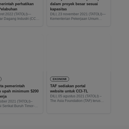
erintah perhatikan
dalam proyek besar sesuai
aktivitas Pelabuhan
kapasitas
aret 2022 (TATOLI)—
DILI, 23 november 2021 (TATOLI)—
r Dagang Industri (CCI-
Kementerian Pekerjaan Umum
Comércio Indústria
(MOP) bersama Kamar Dagang
e), Oscar Lima,
Industri (CCI-TL-Câmara Comércio
n harga sembako naik,
Indústria Timor-Leste)
ri pandemi Covid-19 dan
menandatangani kesepakatan untuk
 pembongkaran muatan
memberikan ijin kepada sektor
untuk kebutuhan
swasta nasional untuk berpartisipasi
dalam semua
EKONOMI
ta pemerintah
TAF sediakan portal
an upah minimum $200
website untuk CCI-TL
erja
DILI, 05 agustus 2021 (TATOLI) –
The Asia Foundation (TAF) terus
ktober 2021 (TATOLI)–
meningkatkan kerjasamanya
i Serikat Buruh Timor-
dengan Kamar Dagang Industri
federasaun
(Kadin) atau (Cámara de Comércio
res Timor-Leste-KSTL)
e Indústria Timor-Leste – portugis)
merintah untuk
dengan menyediakan
 upah minimum (gaji
ebesar $200 bagi para