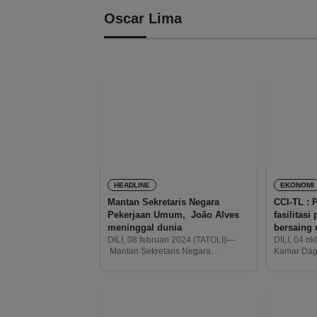
Oscar Lima
HEADLINE
EKONOMI
Mantan Sekretaris Negara
CCI-TL : 
Pekerjaan Umum, João Alves
fasilitas
meninggal dunia
bersaing
DILI, 08 februari 2024 (TATOLI)—
DILI, 04 ok
Mantan Sekretaris Negara
Kamar Daga
Pekerjaan Umum, João Baptista
(CCI- TL) 
Fernando Alves meninggal dunia.
Leste (TL)
João Alves merupakan mantan
nasional (s
anggota Pemerintah yang dilantik
mampu ber
pada 06 maret 2003, di