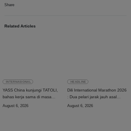
Share
Related Articles
INTERNASIONAL
HEADLINE
YASS China kunjungi TATOLI,
Dili International Marathon 2026
bahas kerja sama di masa
: Dua pelari jarak jauh asal
depan
China tiba di Dili
August 6, 2026
August 6, 2026