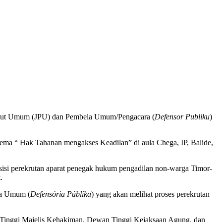
untut Umum (JPU) dan Pembela Umum/Pengacara (
Defensor Publiku
)
ema “ Hak Tahanan mengakses Keadilan” di aula Chega, IP, Balide,
sisi perekrutan aparat penegak hukum pengadilan non-warga Timor-
.
la Umum (
Defensória Públika
) yang akan melihat proses perekrutan
n Tinggi Majelis Kehakiman, Dewan Tinggi Kejaksaan Agung, dan