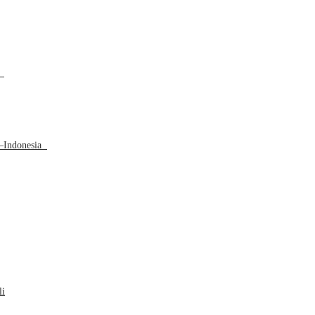
a
L–Indonesia
li