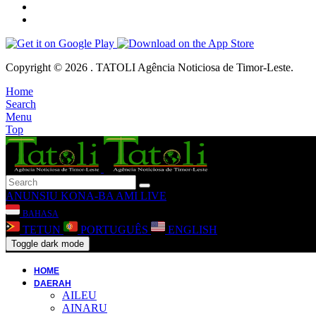
Copyright © 2026 . TATOLI Agência Noticiosa de Timor-Leste.
Home
Search
Menu
Top
ANUNSIU
KONA-BA AMI
LIVE
BAHASA
TETUN
PORTUGUÊS
ENGLISH
Toggle dark mode
HOME
DAERAH
AILEU
AINARU