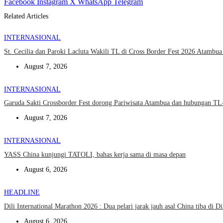
Facebook
Instagram
X
WhatsApp
Telegram
Related Articles
INTERNASIONAL
St. Cecilia dan Paroki Lacluta Wakili TL di Cross Border Fest 2026 Atambu
August 7, 2026
INTERNASIONAL
Garuda Sakti Crossborder Fest dorong Pariwisata Atambua dan hubungan T
August 7, 2026
INTERNASIONAL
YASS China kunjungi TATOLI, bahas kerja sama di masa depan
August 6, 2026
HEADLINE
Dili International Marathon 2026 : Dua pelari jarak jauh asal China tiba di Di
August 6, 2026