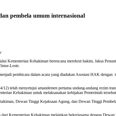
a dan pembela umum internasional
y
lalui Kementerian Kehakiman berencana merekrut hakim, Jaksa Pen
Timor-Leste.
 menjadi pembicara dalam acara yang diadakan Asosiasi HAK dengan t
04/12) telah menyetujui amandemen pertama undang-undang rezim tran
nterian Kehakiman untuk melaksanakan kebijakan Pemerintah tersebut
s Kehakiman, Dewan Tinggi Kejaksaan Agung, dan Dewan Tinggi Pembe
jaan dari Kementerian Kehakiman melainkan bekerjasama dengan Dewa