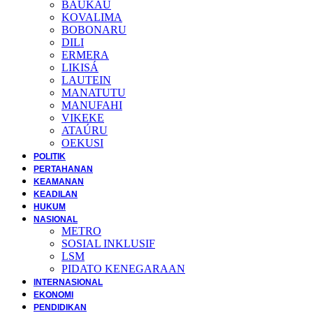
BAUKAU
KOVALIMA
BOBONARU
DILI
ERMERA
LIKISÁ
LAUTEIN
MANATUTU
MANUFAHI
VIKEKE
ATAÚRU
OEKUSI
POLITIK
PERTAHANAN
KEAMANAN
KEADILAN
HUKUM
NASIONAL
METRO
SOSIAL INKLUSIF
LSM
PIDATO KENEGARAAN
INTERNASIONAL
EKONOMI
PENDIDIKAN