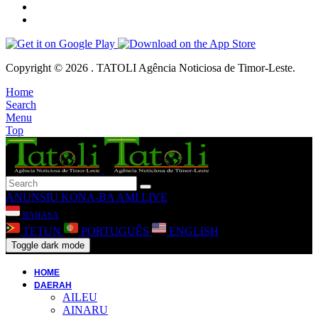
Copyright © 2026 . TATOLI Agência Noticiosa de Timor-Leste.
Home
Search
Menu
Top
ANUNSIU
KONA-BA AMI
LIVE
BAHASA
TETUN
PORTUGUÊS
ENGLISH
Toggle dark mode
HOME
DAERAH
AILEU
AINARU