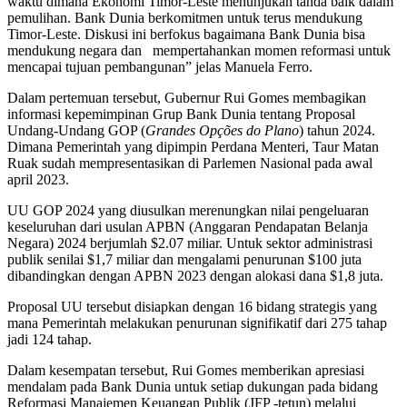
waktu dimana Ekonomi Timor-Leste menunjukan tanda baik dalam
pemulihan. Bank Dunia berkomitmen untuk terus mendukung
Timor-Leste. Diskusi ini berfokus bagaimana Bank Dunia bisa
mendukung negara dan mempertahankan momen reformasi untuk
mencapai tujuan pembangunan” jelas Manuela Ferro.
Dalam pertemuan tersebut, Gubernur Rui Gomes membagikan
informasi kepemimpinan Grup Bank Dunia tentang Proposal
Undang-Undang GOP (
Grandes Opções do Plano
) tahun 2024.
Dimana Pemerintah yang dipimpin Perdana Menteri, Taur Matan
Ruak sudah mempresentasikan di Parlemen Nasional pada awal
april 2023.
UU GOP 2024 yang diusulkan merenungkan nilai pengeluaran
keseluruhan dari usulan APBN (Anggaran Pendapatan Belanja
Negara) 2024 berjumlah $2.07 miliar. Untuk sektor administrasi
publik senilai $1,7 miliar dan mengalami penurunan $100 juta
dibandingkan dengan APBN 2023 dengan alokasi dana $1,8 juta.
Proposal UU tersebut disiapkan dengan 16 bidang strategis yang
mana Pemerintah melakukan penurunan signifikatif dari 275 tahap
jadi 124 tahap.
Dalam kesempatan tersebut, Rui Gomes memberikan apresiasi
mendalam pada Bank Dunia untuk setiap dukungan pada bidang
Reformasi Manajemen Keuangan Publik (JFP -tetun) melalui