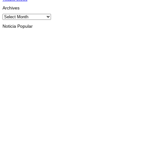
Archives
Archives
Noticia Popular
HEADLINE
Presiden Ramos-Horta luncurkan buku “Cinquenta Anos de
Independência”
August 10, 2026
KESEHATAN
WHO dan mitra sepakati strategi bersama tangani wabah
Ebola di RD Kongo
August 10, 2026
INTERNASIONAL