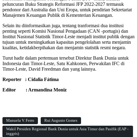
peluncuran Buku Strategis Reformasi JFP 2022-2027 termasuk
pendonor dari Australia dan Uni Eropa, untuk pendirian Sekretariat
Manajemen Keuangan Publik di Kementerian Keuangan.
Selain itu diinformasikan juga, tentang tranformasi dua institusi
penting seperti Komisi Nasional Pengadaan (CAN -portugis) dan
Institut Nasional Statistik Timor-Leste menjadi institut publik dengan
tujuan untuk meningkatkan kapasitas pengelolahan serta menjamin
kualitas, ketidakberpihakan dan menjamin statistik resmi negara.
Turut hadir dalam pertemuan tersebut Direktur Bank Dunia untuk
Indonesia dan Timor-Leste, Satu Kahkonen, Perwakilan IFC di
Timor-Leste, David Freedman dan yang lainnya.
Reporter : Cidalia Fátima
Editor : Armandina Moniz
Manuela V. Ferro
Rui Augusto Gomes
Wakil Presiden Regional Bank Dunia untuk Asia Timur dan Pasifik (EAP -
inggris)