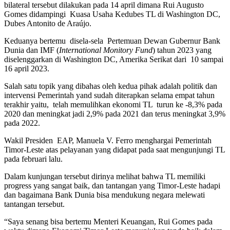
bilateral tersebut dilakukan pada 14 april dimana Rui Augusto
Gomes didampingi Kuasa Usaha Kedubes TL di Washington DC,
Dubes Antonito de Araújo.
Keduanya bertemu disela-sela Pertemuan Dewan Gubernur Bank
Dunia dan IMF (
International Monitory Fund
) tahun 2023 yang
diselenggarkan di Washington DC, Amerika Serikat dari 10 sampai
16 april 2023.
Salah satu topik yang dibahas oleh kedua pihak adalah politik dan
intervensi Pemerintah yand sudah diterapkan selama empat tahun
terakhir yaitu, telah memulihkan ekonomi TL turun ke -8,3% pada
2020 dan meningkat jadi 2,9% pada 2021 dan terus meningkat 3,9%
pada 2022.
Wakil Presiden EAP, Manuela V. Ferro menghargai Pemerintah
Timor-Leste atas pelayanan yang didapat pada saat mengunjungi TL
pada februari lalu.
Dalam kunjungan tersebut dirinya melihat bahwa TL memiliki
progress yang sangat baik, dan tantangan yang Timor-Leste hadapi
dan bagaimana Bank Dunia bisa mendukung negara melewati
tantangan tersebut.
“Saya senang bisa bertemu Menteri Keuangan, Rui Gomes pada