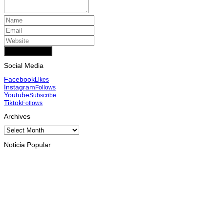
Add Comment
Social Media
Facebook
Likes
Instagram
Follows
Youtube
Subscribe
Tiktok
Follows
Archives
Archives
Noticia Popular
INTERNASIONAL
St. Cecilia dan Paroki Lacluta Wakili TL di Cross Border Fest
2026 Atambua