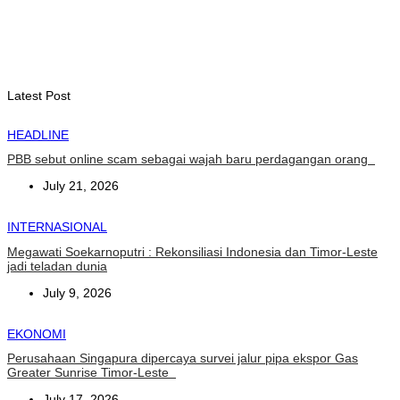
ITC – WTO : Gangguan di Selat Hormuz berdampak pada
perdagangan energi, pupuk, dan industri
August 6, 2026
Latest Post
HEADLINE
PBB sebut online scam sebagai wajah baru perdagangan orang
July 21, 2026
INTERNASIONAL
Megawati Soekarnoputri : Rekonsiliasi Indonesia dan Timor-Leste
jadi teladan dunia
July 9, 2026
EKONOMI
Perusahaan Singapura dipercaya survei jalur pipa ekspor Gas
Greater Sunrise Timor-Leste
July 17, 2026