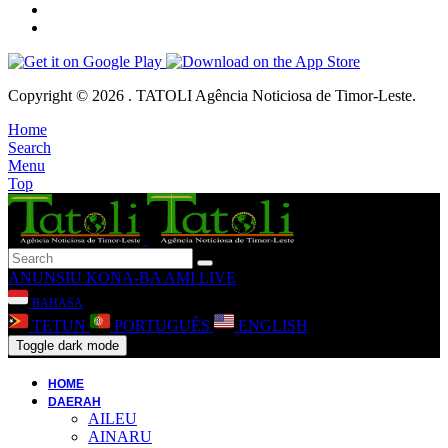
Copyright © 2026 . TATOLI Agência Noticiosa de Timor-Leste.
Home
Search
Menu
Top
ANUNSIU
KONA-BA AMI
LIVE
BAHASA
TETUN
PORTUGUÊS
ENGLISH
Toggle dark mode
HOME
DAERAH
AILEU
AINARU