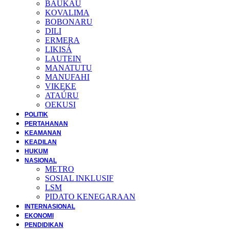
BAUKAU
KOVALIMA
BOBONARU
DILI
ERMERA
LIKISÁ
LAUTEIN
MANATUTU
MANUFAHI
VIKEKE
ATAÚRU
OEKUSI
POLITIK
PERTAHANAN
KEAMANAN
KEADILAN
HUKUM
NASIONAL
METRO
SOSIAL INKLUSIF
LSM
PIDATO KENEGARAAN
INTERNASIONAL
EKONOMI
PENDIDIKAN