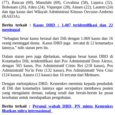
(77), Baucau (69), Manufahi (69), Covalima (58), Liquica (32),
Bobonaro (26), Aileu (24), Viqueque (28), Ainaro (22), Lautem (24)
dan tiga kasus dari Wilayah Administrasi Khusus Oecusse-Ambeno
(RAEOA).
Berita terkait :
Kasus DBD : 1.407 teridentifikasi dan 22
meninggal
“Sebagian besar kasus berasal dari Dili dengan 1.069 kasus dan 16
orang meninggal dunia. Kasus DBD juga tercatat di 12 kotamadya
lainnya,” tulis siaran pers itu.
Dalam siaran pers juga dijelaskan, sebagian besar kasus DBD di
Kotamadya Dili, teridentifikasi dari Pos Administratif Dom Aleixo,
dengan 565 kasus, Pos Administratif Cristo Rei (218 kasus), Pos
Administratif Na’in Feto (132 kasus), Pos Administratif Vera Cruz
(124 kasus), Atauro (13 kasus) dan 16 tercatat dari Metinaro.
Dengan melonjaknya DBD, Kemenkes meminta kepada penduduk
di Dili dan kotamadya lainnya agar secepatnya membawa pasien
yang mengalami deman, radang sendi dan bersin-bersin ke pusat
kesehatan untuk mendapatkan pengobatan.
Berita terkait :
Perangi wabah DBD, PN minta Kemenkes
libatkan mitra internasional