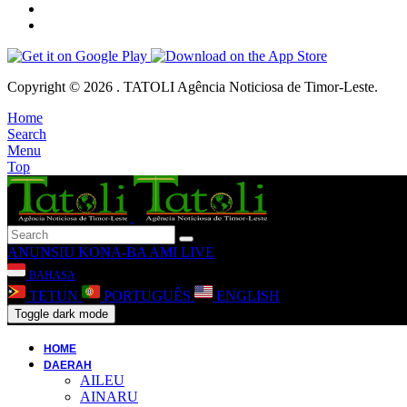
Copyright © 2026 . TATOLI Agência Noticiosa de Timor-Leste.
Home
Search
Menu
Top
ANUNSIU
KONA-BA AMI
LIVE
BAHASA
TETUN
PORTUGUÊS
ENGLISH
Toggle dark mode
HOME
DAERAH
AILEU
AINARU