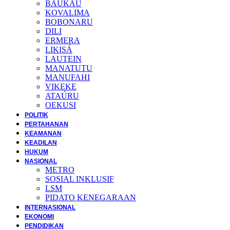
BAUKAU
KOVALIMA
BOBONARU
DILI
ERMERA
LIKISÁ
LAUTEIN
MANATUTU
MANUFAHI
VIKEKE
ATAÚRU
OEKUSI
POLITIK
PERTAHANAN
KEAMANAN
KEADILAN
HUKUM
NASIONAL
METRO
SOSIAL INKLUSIF
LSM
PIDATO KENEGARAAN
INTERNASIONAL
EKONOMI
PENDIDIKAN