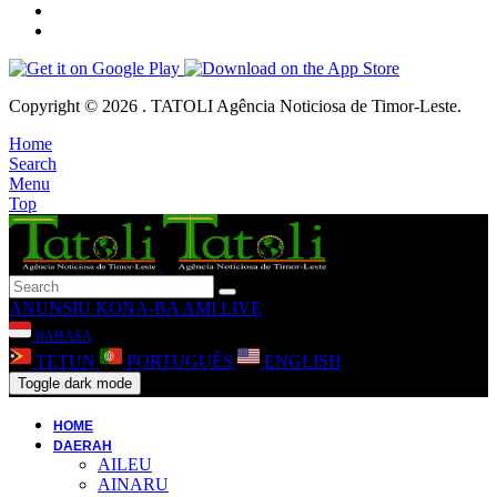
Copyright © 2026 . TATOLI Agência Noticiosa de Timor-Leste.
Home
Search
Menu
Top
ANUNSIU
KONA-BA AMI
LIVE
BAHASA
TETUN
PORTUGUÊS
ENGLISH
Toggle dark mode
HOME
DAERAH
AILEU
AINARU