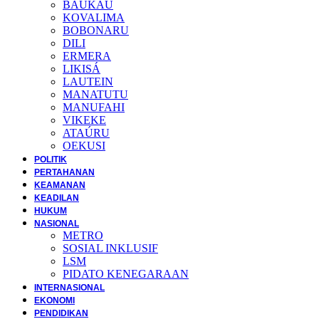
BAUKAU
KOVALIMA
BOBONARU
DILI
ERMERA
LIKISÁ
LAUTEIN
MANATUTU
MANUFAHI
VIKEKE
ATAÚRU
OEKUSI
POLITIK
PERTAHANAN
KEAMANAN
KEADILAN
HUKUM
NASIONAL
METRO
SOSIAL INKLUSIF
LSM
PIDATO KENEGARAAN
INTERNASIONAL
EKONOMI
PENDIDIKAN