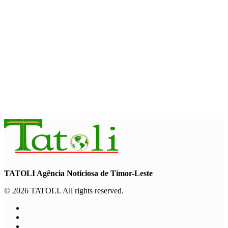
SOSIAL INKLUSIF
Pekan Hijau, Pemerintah serukan semua orang tanam pohon
lindungi keanekaragaman hayati
August 5, 2026
HEADLINE
Dewan Menteri setujui pembentukan CN-CAT perkuat
keamanan digital hingga 2031
August 5, 2026
TATOLI Agência Noticiosa de Timor-Leste
© 2026 TATOLI. All rights reserved.