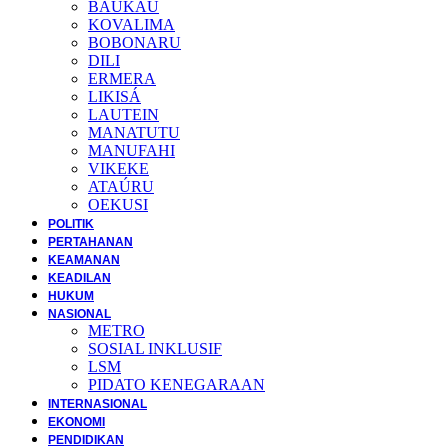
BAUKAU
KOVALIMA
BOBONARU
DILI
ERMERA
LIKISÁ
LAUTEIN
MANATUTU
MANUFAHI
VIKEKE
ATAÚRU
OEKUSI
POLITIK
PERTAHANAN
KEAMANAN
KEADILAN
HUKUM
NASIONAL
METRO
SOSIAL INKLUSIF
LSM
PIDATO KENEGARAAN
INTERNASIONAL
EKONOMI
PENDIDIKAN