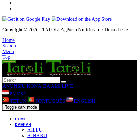
Copyright © 2026 . TATOLI Agência Noticiosa de Timor-Leste.
Home
Search
Menu
Top
ANUNSIU
KONA-BA AMI
LIVE
BAHASA
TETUN
PORTUGUÊS
ENGLISH
Toggle dark mode
HOME
DAERAH
AILEU
AINARU