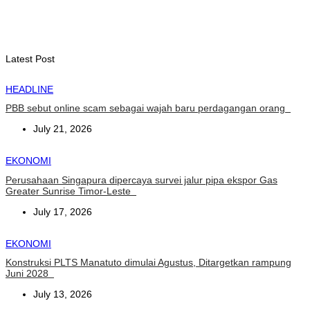
YASS China kunjungi TATOLI, bahas kerja sama di masa
depan
August 6, 2026
Latest Post
HEADLINE
PBB sebut online scam sebagai wajah baru perdagangan orang
July 21, 2026
EKONOMI
Perusahaan Singapura dipercaya survei jalur pipa ekspor Gas
Greater Sunrise Timor-Leste
July 17, 2026
EKONOMI
Konstruksi PLTS Manatuto dimulai Agustus, Ditargetkan rampung
Juni 2028
July 13, 2026