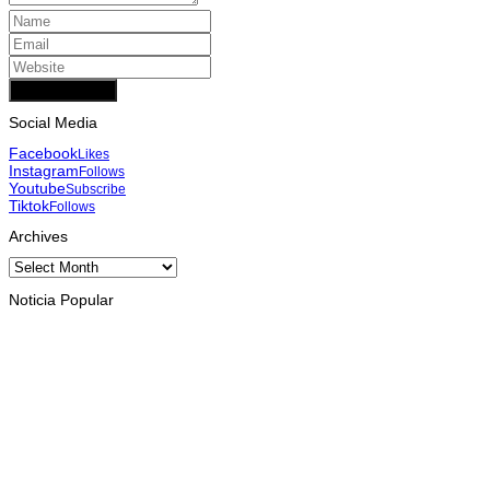
Add Comment
Social Media
Facebook
Likes
Instagram
Follows
Youtube
Subscribe
Tiktok
Follows
Archives
Archives
Noticia Popular
INTERNASIONAL
Musik pererat Persahabatan TL – Indonesia di Cross Border
Fest 2026
August 8, 2026