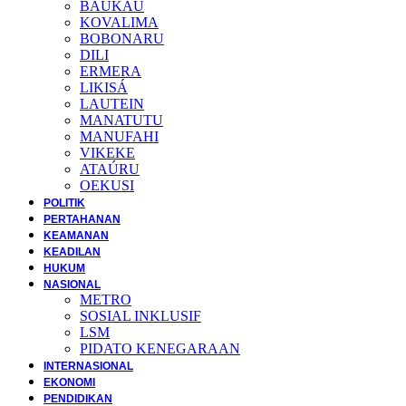
BAUKAU
KOVALIMA
BOBONARU
DILI
ERMERA
LIKISÁ
LAUTEIN
MANATUTU
MANUFAHI
VIKEKE
ATAÚRU
OEKUSI
POLITIK
PERTAHANAN
KEAMANAN
KEADILAN
HUKUM
NASIONAL
METRO
SOSIAL INKLUSIF
LSM
PIDATO KENEGARAAN
INTERNASIONAL
EKONOMI
PENDIDIKAN