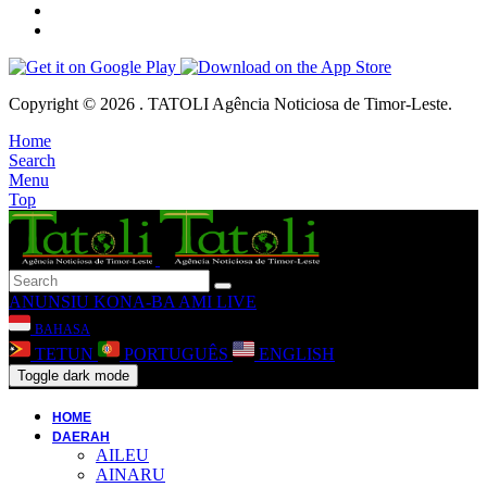
Copyright © 2026 . TATOLI Agência Noticiosa de Timor-Leste.
Home
Search
Menu
Top
ANUNSIU
KONA-BA AMI
LIVE
BAHASA
TETUN
PORTUGUÊS
ENGLISH
Toggle dark mode
HOME
DAERAH
AILEU
AINARU