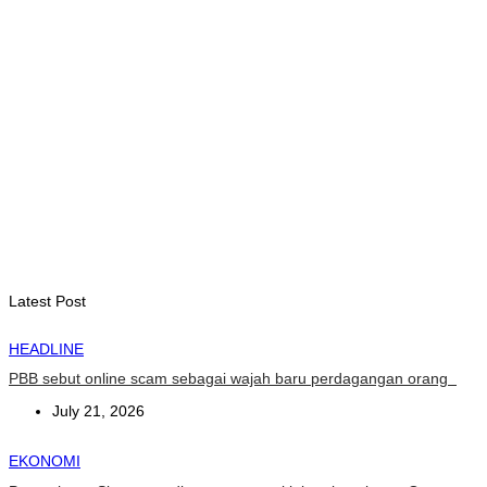
August 7, 2026
INTERNASIONAL
Garuda Sakti Crossborder Fest dorong Pariwisata Atambua
dan hubungan TL–Indonesia
August 7, 2026
INTERNASIONAL
YASS China kunjungi TATOLI, bahas kerja sama di masa
depan
August 6, 2026
Latest Post
HEADLINE
PBB sebut online scam sebagai wajah baru perdagangan orang
July 21, 2026
EKONOMI