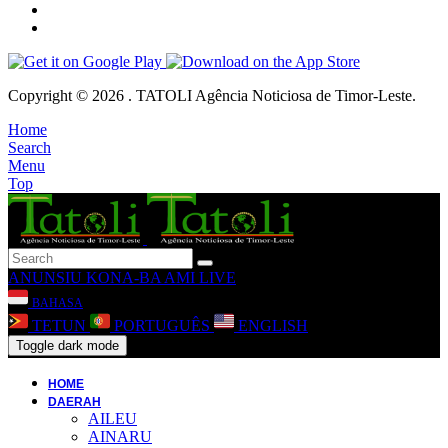
Copyright © 2026 . TATOLI Agência Noticiosa de Timor-Leste.
Home
Search
Menu
Top
ANUNSIU
KONA-BA AMI
LIVE
BAHASA
TETUN
PORTUGUÊS
ENGLISH
Toggle dark mode
HOME
DAERAH
AILEU
AINARU