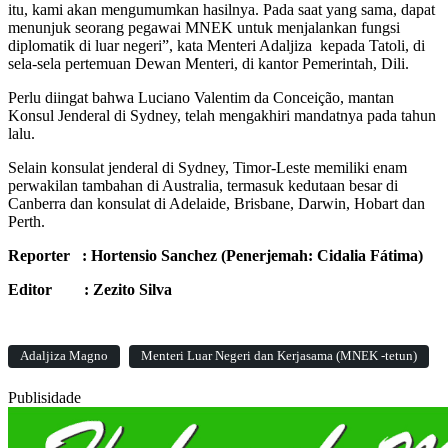
itu, kami akan mengumumkan hasilnya. Pada saat yang sama, dapat
menunjuk seorang pegawai MNEK untuk menjalankan fungsi
diplomatik di luar negeri”, kata Menteri Adaljiza kepada Tatoli, di
sela-sela pertemuan Dewan Menteri, di kantor Pemerintah, Dili.
Perlu diingat bahwa Luciano Valentim da Conceição, mantan
Konsul Jenderal di Sydney, telah mengakhiri mandatnya pada tahun
lalu.
Selain konsulat jenderal di Sydney, Timor-Leste memiliki enam
perwakilan tambahan di Australia, termasuk kedutaan besar di
Canberra dan konsulat di Adelaide, Brisbane, Darwin, Hobart dan
Perth.
Reporter : Hortensio Sanchez (Penerjemah: Cidalia Fátima)
Editor : Zezito Silva
Adaljiza Magno
Menteri Luar Negeri dan Kerjasama (MNEK -tetun)
Publisidade