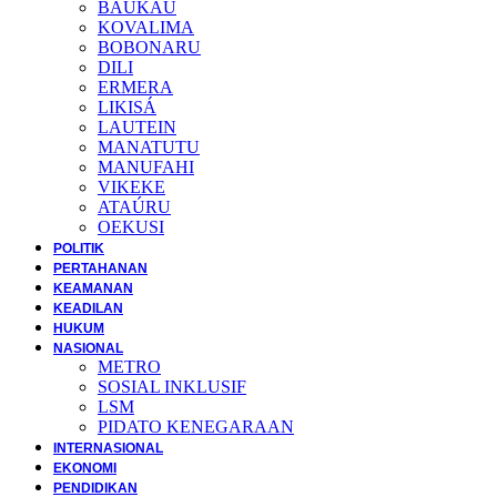
BAUKAU
KOVALIMA
BOBONARU
DILI
ERMERA
LIKISÁ
LAUTEIN
MANATUTU
MANUFAHI
VIKEKE
ATAÚRU
OEKUSI
POLITIK
PERTAHANAN
KEAMANAN
KEADILAN
HUKUM
NASIONAL
METRO
SOSIAL INKLUSIF
LSM
PIDATO KENEGARAAN
INTERNASIONAL
EKONOMI
PENDIDIKAN