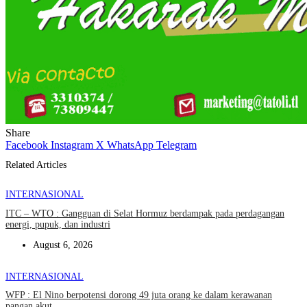
Share
Facebook
Instagram
X
WhatsApp
Telegram
Related Articles
INTERNASIONAL
ITC – WTO : Gangguan di Selat Hormuz berdampak pada perdagangan
energi, pupuk, dan industri
August 6, 2026
INTERNASIONAL
WFP : El Nino berpotensi dorong 49 juta orang ke dalam kerawanan
pangan akut