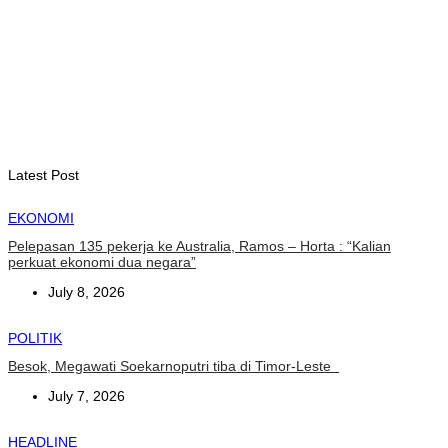
August 5, 2026
HEADLINE
Dewan Menteri setujui pembentukan CN-CAT perkuat
keamanan digital hingga 2031
August 5, 2026
Latest Post
EKONOMI
Pelepasan 135 pekerja ke Australia, Ramos – Horta : “Kalian
perkuat ekonomi dua negara”
July 8, 2026
POLITIK
Besok, Megawati Soekarnoputri tiba di Timor-Leste
July 7, 2026
HEADLINE