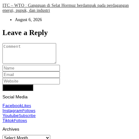
ITC – WTO : Gangguan di Selat Hormuz berdampak pada perdagangan
energi, pupuk, dan industri
August 6, 2026
Leave a Reply
Add Comment
Social Media
Facebook
Likes
Instagram
Follows
Youtube
Subscribe
Tiktok
Follows
Archives
Archives