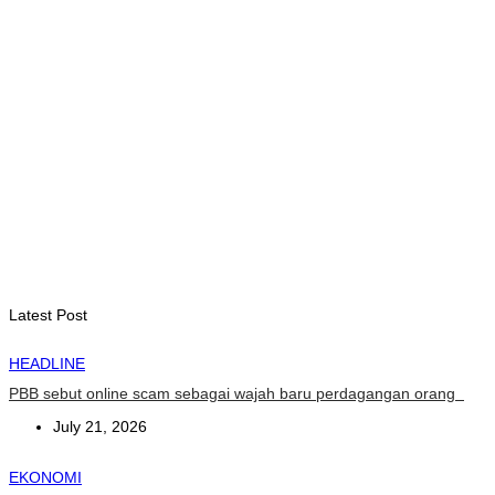
August 7, 2026
INTERNASIONAL
Garuda Sakti Crossborder Fest dorong Pariwisata Atambua
dan hubungan TL–Indonesia
August 7, 2026
INTERNASIONAL
YASS China kunjungi TATOLI, bahas kerja sama di masa
depan
August 6, 2026
Latest Post
HEADLINE
PBB sebut online scam sebagai wajah baru perdagangan orang
July 21, 2026
EKONOMI