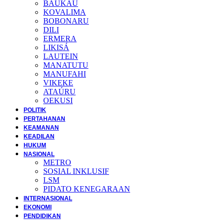
BAUKAU
KOVALIMA
BOBONARU
DILI
ERMERA
LIKISÁ
LAUTEIN
MANATUTU
MANUFAHI
VIKEKE
ATAÚRU
OEKUSI
POLITIK
PERTAHANAN
KEAMANAN
KEADILAN
HUKUM
NASIONAL
METRO
SOSIAL INKLUSIF
LSM
PIDATO KENEGARAAN
INTERNASIONAL
EKONOMI
PENDIDIKAN