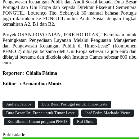
Pengawasan Keuangan Publik dan Audit Sosial kepada Duta Besar
Portugal dan Uni Eropa dan kepada Direktur Eksekutif Sementara
FONGTIL, Lourenço Tito. Sebanyak 30 manual bahasa Portugis
juga dikirimkan ke FONGTIL untuk Audit Sosial dengan tingkat
kemahiran A2, B1 dan B2.
Proyek OSAN POVO NIAN, JERE HO DI’AK, “Kemitraan untuk
Peningkatan Penyediaan Layanan Melalui Penguatan Manajemen
dan Pengawasan Keuangan Publik di Timor-Leste” (Komponen
PFMO 2) dibiayai bersama oleh Uni Eropa sebesar 12 juta euro dan
dibiayai bersama dan dikelola oleh Instituto Cames sebesar 600 ribu
euro.
Reporter : Cidalia Fátima
Editor : Armandina Moniz
Andrew Jacobs
Duta Besar Portugal untuk Timor-Leste
Duta Besar Uni Eropa untuk Timor-Leste
José Pedro Machado Vieira
Koordinator Umum program PFMO
Rui Dinis
Publisidade