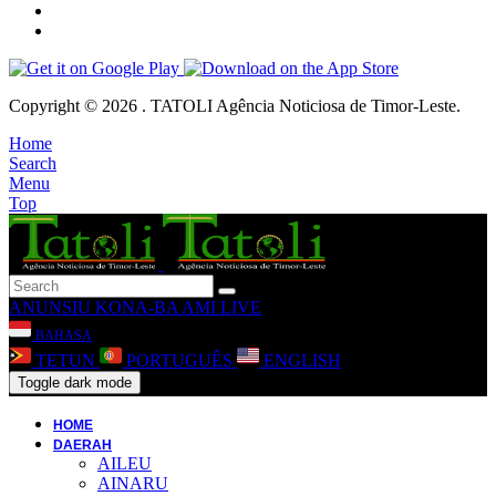
Copyright © 2026 . TATOLI Agência Noticiosa de Timor-Leste.
Home
Search
Menu
Top
ANUNSIU
KONA-BA AMI
LIVE
BAHASA
TETUN
PORTUGUÊS
ENGLISH
Toggle dark mode
HOME
DAERAH
AILEU
AINARU