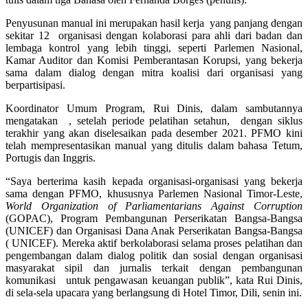
Penyusunan manual ini merupakan hasil kerja yang panjang dengan
sekitar 12 organisasi dengan kolaborasi para ahli dari badan dan
lembaga kontrol yang lebih tinggi, seperti Parlemen Nasional,
Kamar Auditor dan Komisi Pemberantasan Korupsi, yang bekerja
sama dalam dialog dengan mitra koalisi dari organisasi yang
berpartisipasi.
Koordinator Umum Program, Rui Dinis, dalam sambutannya
mengatakan , setelah periode pelatihan setahun, dengan siklus
terakhir yang akan diselesaikan pada desember 2021. PFMO kini
telah mempresentasikan manual yang ditulis dalam bahasa Tetum,
Portugis dan Inggris.
“Saya berterima kasih kepada organisasi-organisasi yang bekerja
sama dengan PFMO, khususnya Parlemen Nasional Timor-Leste,
World Organization of Parliamentarians Against Corruption
(GOPAC), Program Pembangunan Perserikatan Bangsa-Bangsa
(UNICEF) dan Organisasi Dana Anak Perserikatan Bangsa-Bangsa
( UNICEF). Mereka aktif berkolaborasi selama proses pelatihan dan
pengembangan dalam dialog politik dan sosial dengan organisasi
masyarakat sipil dan jurnalis terkait dengan pembangunan
komunikasi untuk pengawasan keuangan publik”, kata Rui Dinis,
di sela-sela upacara yang berlangsung di Hotel Timor, Dili, senin ini.