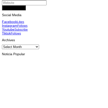
Add Comment
Social Media
Facebook
Likes
Instagram
Follows
Youtube
Subscribe
Tiktok
Follows
Archives
Archives
Noticia Popular
HEADLINE
Presiden Ramos-Horta luncurkan buku “Cinquenta Anos de
Independência”
August 10, 2026
KESEHATAN