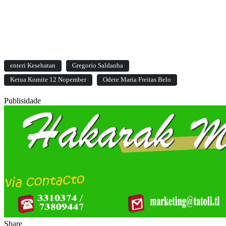
enteri Kesehatan
Gregorio Saldanha
Ketua Komite 12 Nopember
Odete Maria Freitas Belo
Publisidade
Share