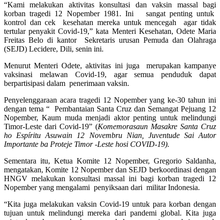
“Kami melakukan aktivitas konsultasi dan vaksin massal bagi
korban tragedi 12 Nopember 1981. Ini sangat penting untuk
kontrol dan cek kesehatan mereka untuk mencegah agar tidak
tertular penyakit Covid-19,” kata Menteri Kesehatan, Odete Maria
Freitas Belo di kantor Sekretaris urusan Pemuda dan Olahraga
(SEJD) Lecidere, Dili, senin ini.
Menurut Menteri Odete, aktivitas ini juga merupakan kampanye
vaksinasi melawan Covid-19, agar semua penduduk dapat
berpartisipasi dalam penerimaan vaksin.
Penyelenggaraan acara tragedi 12 Nopember yang ke-30 tahun ini
dengan tema “ Pembantaian Santa Cruz dan Semangat Pejuang 12
Nopember, Kaum muda menjadi aktor penting untuk melindungi
Timor-Leste dari Covid-19” (
Komemorasaun Masakre Santa Cruz
ho Espíritu Asuwain 12 Novembru Nian, Juventude Sai Autor
Importante ba Proteje Timor -Leste hosi COVID-19).
Sementara itu, Ketua Komite 12 Nopember, Gregorio Saldanha,
mengatakan, Komite 12 Nopember dan SEJD berkoordinasi dengan
HNGV melakukan konsultasi massal ini bagi korban tragedi 12
Nopember yang mengalami penyiksaan dari militar Indonesia.
“Kita juga melakukan vaksin Covid-19 untuk para korban dengan
tujuan untuk melindungi mereka dari pandemi global. Kita juga