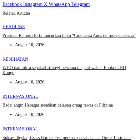
Facebook
Instagram
X
WhatsApp
Telegram
Related Articles
HEADLINE
Presiden Ramos-Horta luncurkan buku “Cinquenta Anos de Independência”
August 10, 2026
KESEHATAN
WHO dan mitra sepakati strategi bersama tangani wabah Ebola di RD
Kongo
August 10, 2026
INTERNASIONAL
Badai angin Habagat sebabkan delapan orang tewas di Filipina
August 10, 2026
INTERNASIONAL
Sukses digelar, Cross Border Fest perkuat persahabatan Timor-Leste dan