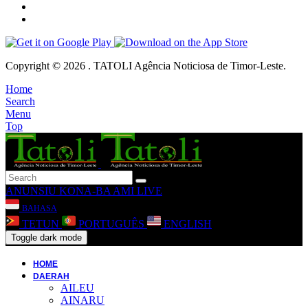
Copyright © 2026 . TATOLI Agência Noticiosa de Timor-Leste.
Home
Search
Menu
Top
ANUNSIU
KONA-BA AMI
LIVE
BAHASA
TETUN
PORTUGUÊS
ENGLISH
Toggle dark mode
HOME
DAERAH
AILEU
AINARU