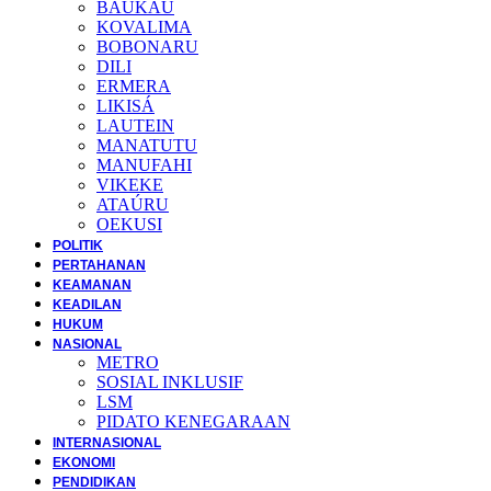
BAUKAU
KOVALIMA
BOBONARU
DILI
ERMERA
LIKISÁ
LAUTEIN
MANATUTU
MANUFAHI
VIKEKE
ATAÚRU
OEKUSI
POLITIK
PERTAHANAN
KEAMANAN
KEADILAN
HUKUM
NASIONAL
METRO
SOSIAL INKLUSIF
LSM
PIDATO KENEGARAAN
INTERNASIONAL
EKONOMI
PENDIDIKAN