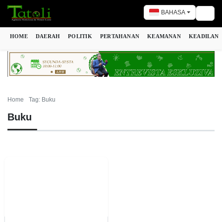
BAHASA
Togg
HOME
DAERAH
POLITIK
PERTAHANAN
KEAMANAN
KEADILAN
Home
Tag: Buku
Buku