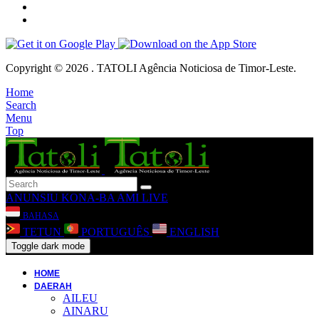
Copyright © 2026 . TATOLI Agência Noticiosa de Timor-Leste.
Home
Search
Menu
Top
ANUNSIU
KONA-BA AMI
LIVE
BAHASA
TETUN
PORTUGUÊS
ENGLISH
Toggle dark mode
HOME
DAERAH
AILEU
AINARU