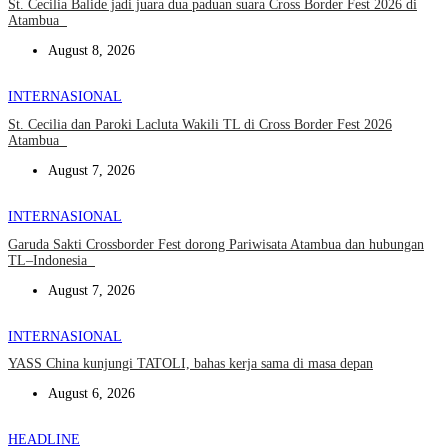
St. Cecilia Balide jadi juara dua paduan suara Cross Border Fest 2026 di
Atambua
August 8, 2026
INTERNASIONAL
St. Cecilia dan Paroki Lacluta Wakili TL di Cross Border Fest 2026
Atambua
August 7, 2026
INTERNASIONAL
Garuda Sakti Crossborder Fest dorong Pariwisata Atambua dan hubungan
TL–Indonesia
August 7, 2026
INTERNASIONAL
YASS China kunjungi TATOLI, bahas kerja sama di masa depan
August 6, 2026
HEADLINE