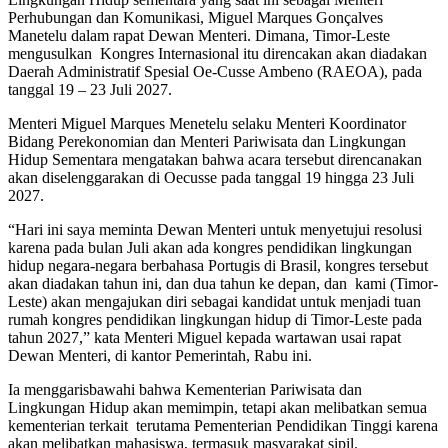
Perhubungan dan Komunikasi, Miguel Marques Gonçalves
Manetelu dalam rapat Dewan Menteri. Dimana, Timor-Leste
mengusulkan Kongres Internasional itu direncakan akan diadakan
Daerah Administratif Spesial Oe-Cusse Ambeno (RAEOA), pada
tanggal 19 – 23 Juli 2027.
Menteri Miguel Marques Menetelu selaku Menteri Koordinator
Bidang Perekonomian dan Menteri Pariwisata dan Lingkungan
Hidup Sementara mengatakan bahwa acara tersebut direncanakan
akan diselenggarakan di Oecusse pada tanggal 19 hingga 23 Juli
2027.
“Hari ini saya meminta Dewan Menteri untuk menyetujui resolusi
karena pada bulan Juli akan ada kongres pendidikan lingkungan
hidup negara-negara berbahasa Portugis di Brasil, kongres tersebut
akan diadakan tahun ini, dan dua tahun ke depan, dan kami (Timor-
Leste) akan mengajukan diri sebagai kandidat untuk menjadi tuan
rumah kongres pendidikan lingkungan hidup di Timor-Leste pada
tahun 2027,” kata Menteri Miguel kepada wartawan usai rapat
Dewan Menteri, di kantor Pemerintah, Rabu ini.
Ia menggarisbawahi bahwa Kementerian Pariwisata dan
Lingkungan Hidup akan memimpin, tetapi akan melibatkan semua
kementerian terkait terutama Pementerian Pendidikan Tinggi karena
akan melibatkan mahasiswa, termasuk masyarakat sipil.