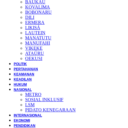
BAUKAU
KOVALIMA
BOBONARU
DILI
ERMERA
LIKISÁ
LAUTEIN
MANATUTU
MANUFAHI
VIKEKE
ATAÚRU
OEKUSI
POLITIK
PERTAHANAN
KEAMANAN
KEADILAN
HUKUM
NASIONAL
METRO
SOSIAL INKLUSIF
LSM
PIDATO KENEGARAAN
INTERNASIONAL
EKONOMI
PENDIDIKAN