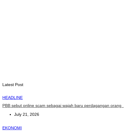
August 7, 2026
INTERNASIONAL
Garuda Sakti Crossborder Fest dorong Pariwisata Atambua
dan hubungan TL–Indonesia
August 7, 2026
INTERNASIONAL
YASS China kunjungi TATOLI, bahas kerja sama di masa
depan
August 6, 2026
Latest Post
HEADLINE
PBB sebut online scam sebagai wajah baru perdagangan orang
July 21, 2026
EKONOMI