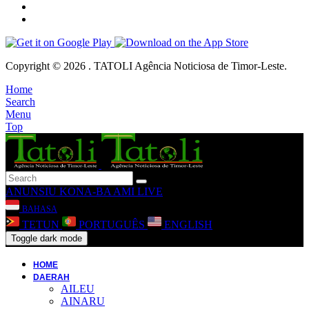
Copyright © 2026 . TATOLI Agência Noticiosa de Timor-Leste.
Home
Search
Menu
Top
ANUNSIU
KONA-BA AMI
LIVE
BAHASA
TETUN
PORTUGUÊS
ENGLISH
Toggle dark mode
HOME
DAERAH
AILEU
AINARU