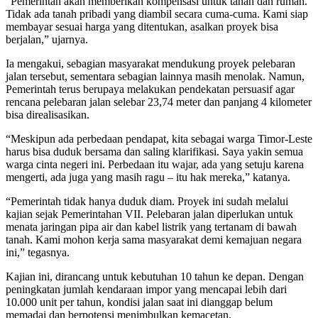
“Pemerintah akan memberikan kompensasi untuk tanah dan rumah.
Tidak ada tanah pribadi yang diambil secara cuma-cuma. Kami siap
membayar sesuai harga yang ditentukan, asalkan proyek bisa
berjalan,” ujarnya.
Ia mengakui, sebagian masyarakat mendukung proyek pelebaran
jalan tersebut, sementara sebagian lainnya masih menolak. Namun,
Pemerintah terus berupaya melakukan pendekatan persuasif agar
rencana pelebaran jalan selebar 23,74 meter dan panjang 4 kilometer
bisa direalisasikan.
“Meskipun ada perbedaan pendapat, kita sebagai warga Timor-Leste
harus bisa duduk bersama dan saling klarifikasi. Saya yakin semua
warga cinta negeri ini. Perbedaan itu wajar, ada yang setuju karena
mengerti, ada juga yang masih ragu – itu hak mereka,” katanya.
“Pemerintah tidak hanya duduk diam. Proyek ini sudah melalui
kajian sejak Pemerintahan VII. Pelebaran jalan diperlukan untuk
menata jaringan pipa air dan kabel listrik yang tertanam di bawah
tanah. Kami mohon kerja sama masyarakat demi kemajuan negara
ini,” tegasnya.
Kajian ini, dirancang untuk kebutuhan 10 tahun ke depan. Dengan
peningkatan jumlah kendaraan impor yang mencapai lebih dari
10.000 unit per tahun, kondisi jalan saat ini dianggap belum
memadai dan berpotensi menimbulkan kemacetan.