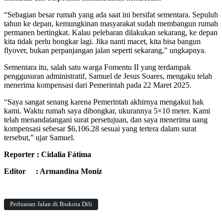
“Sebagian besar rumah yang ada saat ini bersifat sementara. Sepuluh
tahun ke depan, kemungkinan masyarakat sudah membangun rumah
permanen bertingkat. Kalau pelebaran dilakukan sekarang, ke depan
kita tidak perlu bongkar lagi. Jika nanti macet, kita bisa bangun
flyover, bukan perpanjangan jalan seperti sekarang,” ungkapnya.
Sementara itu, salah satu warga Fomentu II yang terdampak
penggusuran administratif, Samuel de Jesus Soares, mengaku telah
menerima kompensasi dari Pemerintah pada 22 Maret 2025.
“Saya sangat senang karena Pemerintah akhirnya mengakui hak
kami. Waktu rumah saya dibongkar, ukurannya 5×10 meter. Kami
telah menandatangani surat persetujuan, dan saya menerima uang
kompensasi sebesar $6,106.28 sesuai yang tertera dalam surat
tersebut,” ujar Samuel.
Reporter : Cidalia Fátima
Editor : Armandina Moniz
Perluasan Jalan di Ibukota Dili