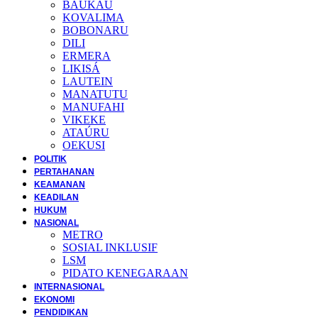
BAUKAU
KOVALIMA
BOBONARU
DILI
ERMERA
LIKISÁ
LAUTEIN
MANATUTU
MANUFAHI
VIKEKE
ATAÚRU
OEKUSI
POLITIK
PERTAHANAN
KEAMANAN
KEADILAN
HUKUM
NASIONAL
METRO
SOSIAL INKLUSIF
LSM
PIDATO KENEGARAAN
INTERNASIONAL
EKONOMI
PENDIDIKAN