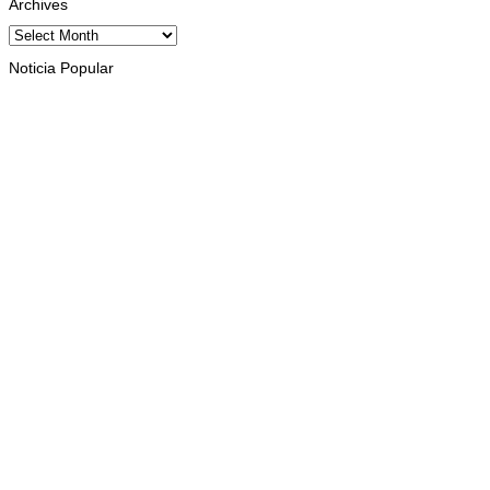
Archives
Archives
Noticia Popular
INTERNASIONAL
St. Cecilia dan Paroki Lacluta Wakili TL di Cross Border Fest
2026 Atambua
August 7, 2026
INTERNASIONAL
Garuda Sakti Crossborder Fest dorong Pariwisata Atambua
dan hubungan TL–Indonesia
August 7, 2026
INTERNASIONAL
YASS China kunjungi TATOLI, bahas kerja sama di masa