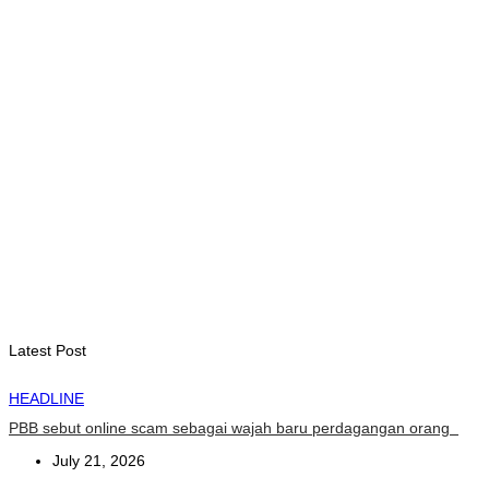
depan
August 6, 2026
HEADLINE
Dili International Marathon 2026 : Dua pelari jarak jauh asal
China tiba di Dili
August 6, 2026
INTERNASIONAL
ITC – WTO : Gangguan di Selat Hormuz berdampak pada
perdagangan energi, pupuk, dan industri
August 6, 2026
Latest Post
HEADLINE
PBB sebut online scam sebagai wajah baru perdagangan orang
July 21, 2026