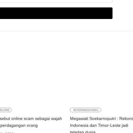
DLINE
INTERNASIONAL
sebut online scam sebagai wajah
Megawati Soekarnoputri : Rekonsi
baru perdagangan orang
Indonesia dan Timor-Leste jadi
teladan dunia