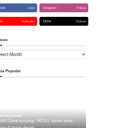
book
Instagram
Likes
Follows
be
Tiktok
Subscribe
Follows
ives
ves
cia Popular
INTERNASIONAL
ASS China kunjungi TATOLI, bahas kerja
ama di masa depan