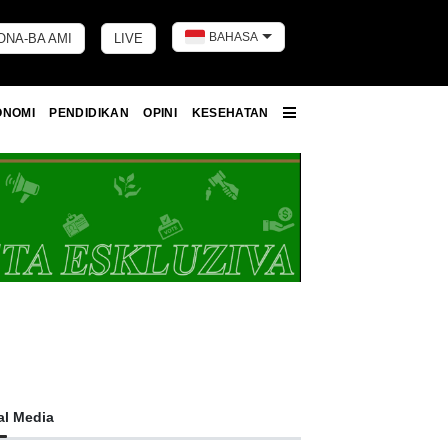
BAHASA
ONA-BA AMI
LIVE
Toggle dark 
ONOMI
PENDIDIKAN
OPINI
KESEHATAN
More
al Media