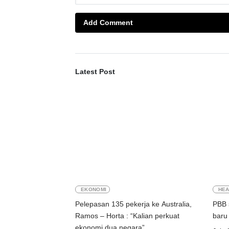
Add Comment
Latest Post
EKONOMI
HEA
Pelepasan 135 pekerja ke Australia,
PBB 
Ramos – Horta : “Kalian perkuat
ekonomi dua negara”