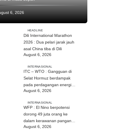
ugust 6, 2026
HEADLINE
Dili International Marathon
2026 : Dua pelari jarak jauh
asal China tiba di Dili
August 6, 2026
INTERNASIONAL
ITC – WTO : Gangguan di
Selat Hormuz berdampak
pada perdagangan energi,
August 6, 2026
pupuk, dan industri
INTERNASIONAL
WFP : El Nino berpotensi
dorong 49 juta orang ke
dalam kerawanan pangan
August 6, 2026
akut