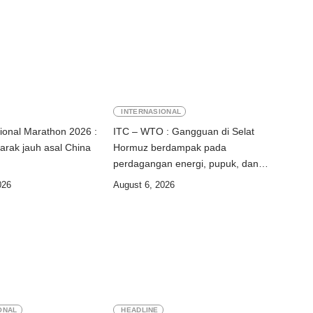
INTERNASIONAL
ational Marathon 2026 :
ITC – WTO : Gangguan di Selat
jarak jauh asal China
Hormuz berdampak pada
perdagangan energi, pupuk, dan
industri
026
August 6, 2026
ONAL
HEADLINE