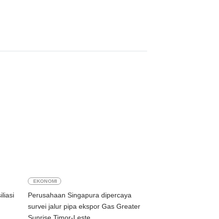
EKONOMI
liasi
Perusahaan Singapura dipercaya
survei jalur pipa ekspor Gas Greater
Sunrise Timor-Leste