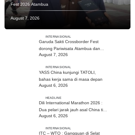
Fest 2026 Atambua
August 7, 2026
INTERNASIONAL
Garuda Sakti Crossborder Fest
dorong Pariwisata Atambua dan
August 7, 2026
hubungan TL–Indonesia
INTERNASIONAL
YASS China kunjungi TATOLI,
bahas kerja sama di masa depan
August 6, 2026
HEADLINE
Dili International Marathon 2026 :
Dua pelari jarak jauh asal China tiba
August 6, 2026
di Dili
INTERNASIONAL
ITC – WTO : Gangguan di Selat