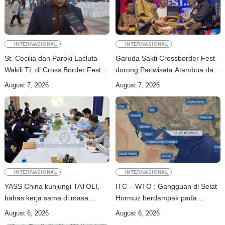
INTERNASIONAL
INTERNASIONAL
St. Cecilia dan Paroki Lacluta
Garuda Sakti Crossborder Fest
Wakili TL di Cross Border Fest
dorong Pariwisata Atambua dan
2026 Atambua
hubungan TL–Indonesia
August 7, 2026
August 7, 2026
INTERNASIONAL
INTERNASIONAL
YASS China kunjungi TATOLI,
ITC – WTO : Gangguan di Selat
bahas kerja sama di masa
Hormuz berdampak pada
depan
perdagangan energi, pupuk, dan
August 6, 2026
August 6, 2026
industri