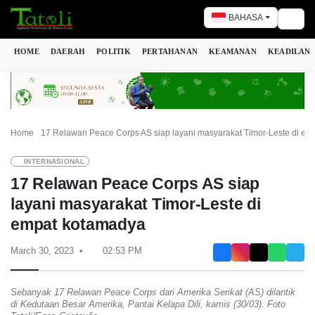
BAHASA
Togg
HOME
DAERAH
POLITIK
PERTAHANAN
KEAMANAN
KEADILAN
Home
17 Relawan Peace Corps AS siap layani masyarakat Timor-Leste di em
INTERNASIONAL
17 Relawan Peace Corps AS siap
layani masyarakat Timor-Leste di
empat kotamadya
March 30, 2023
02:53 PM
Sebanyak 17 Relawan Peace Corps dari Amerika Serikat (AS) dilantik
di Kedutaan Besar Amerika, Pantai Kelapa Dili, kamis (30/03). Foto