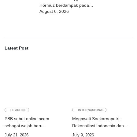
Hormuz berdampak pada
August 6, 2026
perdagangan energi, pupuk, dan
industri
Latest Post
HEADLINE
INTERNASIONAL
PBB sebut online scam
Megawati Soekarnoputri :
sebagai wajah baru
Rekonsiliasi Indonesia dan
perdagangan orang
Timor-Leste jadi teladan dunia
July 21, 2026
July 9, 2026