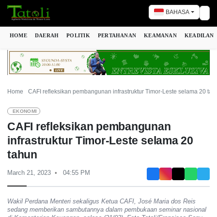
BAHASA
Tog
HOME
DAERAH
POLITIK
PERTAHANAN
KEAMANAN
KEADILAN
Home
CAFI refleksikan pembangunan infrastruktur Timor-Leste selama 20 tah
EKONOMI
CAFI refleksikan pembangunan
infrastruktur Timor-Leste selama 20
tahun
March 21, 2023
04:55 PM
Wakil Perdana Menteri sekaligus Ketua CAFI, José Maria dos Reis
sedang memberikan sambutannya dalam pembukaan seminar nasional