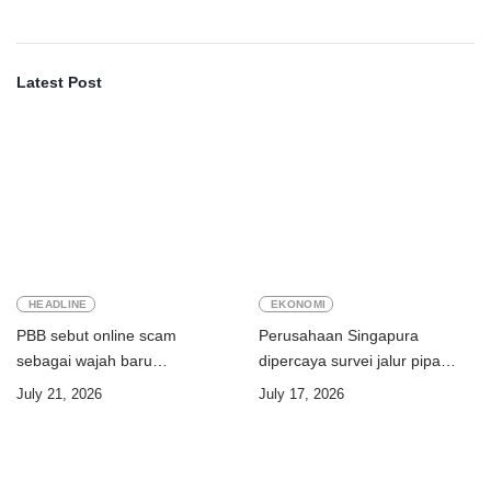
Latest Post
HEADLINE
EKONOMI
PBB sebut online scam
Perusahaan Singapura
sebagai wajah baru
dipercaya survei jalur pipa
perdagangan orang
ekspor Gas Greater Sunrise
July 21, 2026
July 17, 2026
Timor-Leste