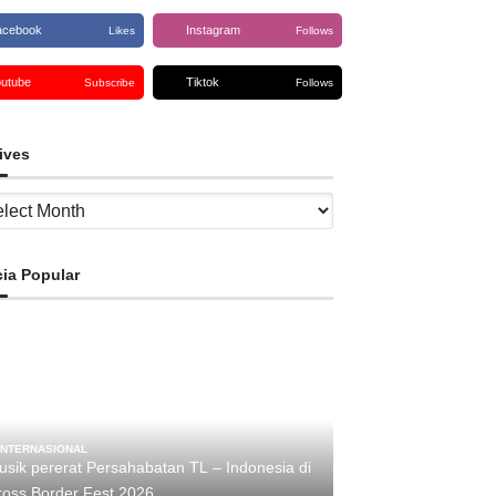
acebook
Instagram
Likes
Follows
outube
Tiktok
Subscribe
Follows
ives
ves
cia Popular
INTERNASIONAL
usik pererat Persahabatan TL – Indonesia di
Cross Border Fest 2026