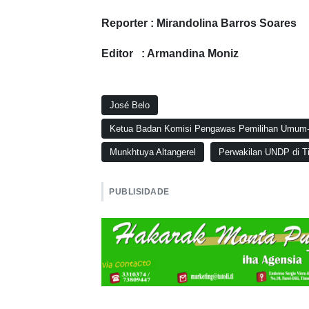
Reporter : Mirandolina Barros Soares
Editor : Armandina Moniz
José Belo
Ketua Badan Komisi Pengawas Pemilihan Umum
Munkhtuya Altangerel
Perwakilan UNDP di Ti
PUBLISIDADE