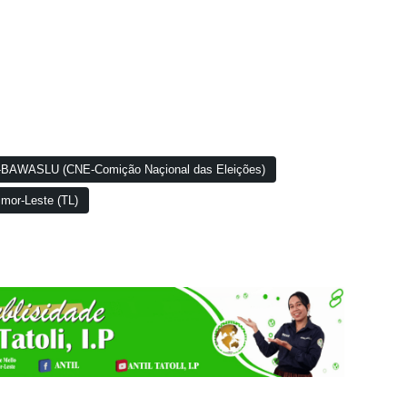
-BAWASLU (CNE-Comição Naçional das Eleições)
mor-Leste (TL)