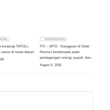
IONAL
INTERNASIONAL
 kunjungi TATOLI,
ITC – WTO : Gangguan di Selat
a sama di masa depan
Hormuz berdampak pada
perdagangan energi, pupuk, dan
026
industri
August 6, 2026