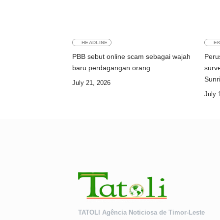
HEADLINE
E
PBB sebut online scam sebagai wajah
Peru
baru perdagangan orang
surve
July 21, 2026
July 
TATOLI Agência Noticiosa de Timor-Leste