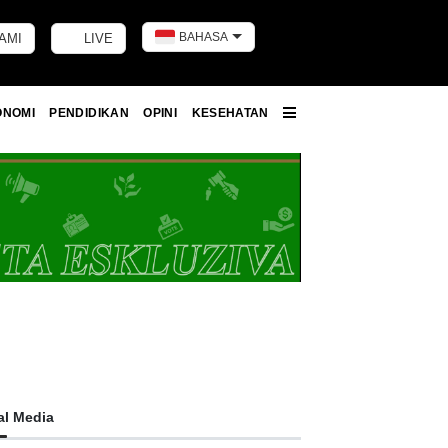
BAHASA
AMI
LIVE
Toggle dark m
ONOMI
PENDIDIKAN
OPINI
KESEHATAN
More
al Media