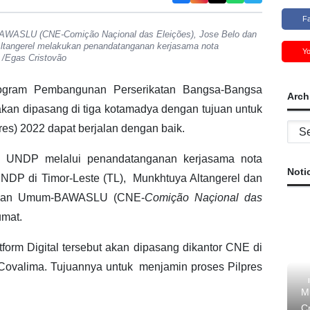
F
WASLU (CNE-Comição Naçional das Eleições), Jose Belo dan
Altangerel melakukan penandatanganan kerjasama nota
Y
 /Egas Cristovão
gram Pembangunan Perserikatan Bangsa-Bangsa
Arch
kan dipasang di tiga kotamadya dengan tujuan untuk
Archi
res) 2022 dapat berjalan dengan baik.
kan UNDP melalui penandatanganan kerjasama nota
Noti
DP di Timor-Leste (TL), Munkhtuya Altangerel dan
ihan Umum-BAWASLU (CNE-
Comição Naçional das
umat.
orm Digital tersebut akan dipasang dikantor CNE di
 Covalima. Tujuannya untuk menjamin proses Pilpres
M