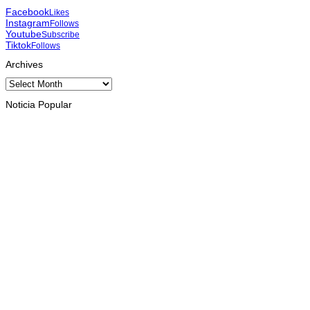
Facebook
Likes
Instagram
Follows
Youtube
Subscribe
Tiktok
Follows
Archives
Archives
Noticia Popular
INTERNASIONAL
St. Cecilia dan Paroki Lacluta Wakili TL di Cross Border Fest
2026 Atambua
August 7, 2026
INTERNASIONAL
Garuda Sakti Crossborder Fest dorong Pariwisata Atambua
dan hubungan TL–Indonesia