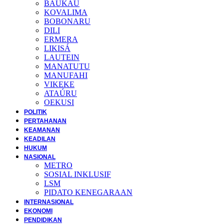
BAUKAU
KOVALIMA
BOBONARU
DILI
ERMERA
LIKISÁ
LAUTEIN
MANATUTU
MANUFAHI
VIKEKE
ATAÚRU
OEKUSI
POLITIK
PERTAHANAN
KEAMANAN
KEADILAN
HUKUM
NASIONAL
METRO
SOSIAL INKLUSIF
LSM
PIDATO KENEGARAAN
INTERNASIONAL
EKONOMI
PENDIDIKAN