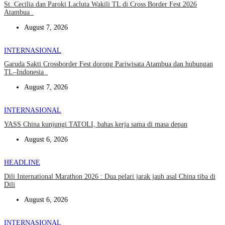
St. Cecilia dan Paroki Lacluta Wakili TL di Cross Border Fest 2026
Atambua
August 7, 2026
INTERNASIONAL
Garuda Sakti Crossborder Fest dorong Pariwisata Atambua dan hubungan
TL–Indonesia
August 7, 2026
INTERNASIONAL
YASS China kunjungi TATOLI, bahas kerja sama di masa depan
August 6, 2026
HEADLINE
Dili International Marathon 2026 : Dua pelari jarak jauh asal China tiba di
Dili
August 6, 2026
INTERNASIONAL