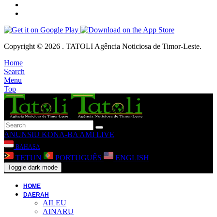
Copyright © 2026 . TATOLI Agência Noticiosa de Timor-Leste.
Home
Search
Menu
Top
ANUNSIU
KONA-BA AMI
LIVE
BAHASA
TETUN
PORTUGUÊS
ENGLISH
Toggle dark mode
HOME
DAERAH
AILEU
AINARU