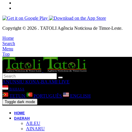
Copyright © 2026 . TATOLI Agência Noticiosa de Timor-Leste.
Home
Search
Menu
Top
ANUNSIU
KONA-BA AMI
LIVE
BAHASA
TETUN
PORTUGUÊS
ENGLISH
Toggle dark mode
HOME
DAERAH
AILEU
AINARU