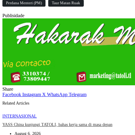
Perdana Menteri (PM)
Taur Matan Ruak
Publisidade
Share
Facebook
Instagram
X
WhatsApp
Telegram
Related Articles
INTERNASIONAL
YASS China kunjungi TATOLI, bahas kerja sama di masa depan
August 6, 2026