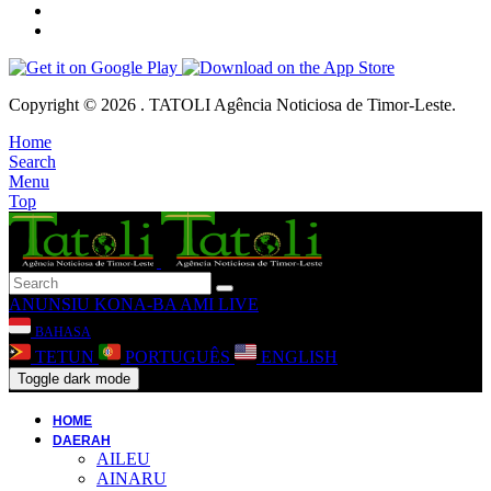
Copyright © 2026 . TATOLI Agência Noticiosa de Timor-Leste.
Home
Search
Menu
Top
ANUNSIU
KONA-BA AMI
LIVE
BAHASA
TETUN
PORTUGUÊS
ENGLISH
Toggle dark mode
HOME
DAERAH
AILEU
AINARU