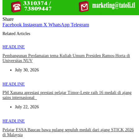
Share
Facebook
Instagram
X
WhatsApp
Telegram
Related Articles
HEADLINE
Pembangunan Perdamaian tema Kuliah Umum Presiden Ramos-Horta di
Universitas NUV
July 30, 2026
HEADLINE
PM Xanana apresiasi prestasi pelajar Timor-Leste raih 16 medali di ajang
sains internasional
July 22, 2026
HEADLINE
Pelajar ESSA Baucau bawa pulang sepuluh medali dari ajang STICK 2026
di Malaysia