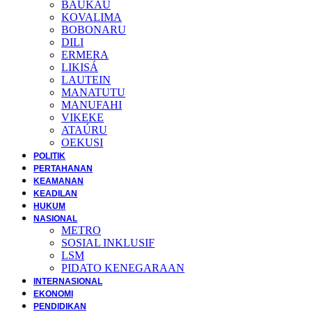
BAUKAU
KOVALIMA
BOBONARU
DILI
ERMERA
LIKISÁ
LAUTEIN
MANATUTU
MANUFAHI
VIKEKE
ATAÚRU
OEKUSI
POLITIK
PERTAHANAN
KEAMANAN
KEADILAN
HUKUM
NASIONAL
METRO
SOSIAL INKLUSIF
LSM
PIDATO KENEGARAAN
INTERNASIONAL
EKONOMI
PENDIDIKAN