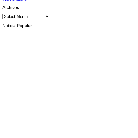
Archives
Archives
Noticia Popular
KESEHATAN
WHO dan mitra sepakati strategi bersama tangani wabah
Ebola di RD Kongo
August 10, 2026
INTERNASIONAL
Badai angin Habagat sebabkan delapan orang tewas di
Filipina
August 10, 2026
INTERNASIONAL