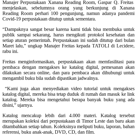
Manajer Perpustakaan Xanana Reading Room, Gaspar Q. Freitas
menjelaskan, sebelumnya orang yang berkunjung di Xanana
Reading Room perhari 100 pengunjung, namun adanya pandemi
Covid-19 perpustakaan ditutup untuk sementara.
“Dampaknya sangat besar karena kami tidak bisa membuka untuk
publik sampai sekarang, harus mengikuti protokol kesehatan dan
setiap aturan pemerintah. Perpustakaan ini sudah ditutup dari bulan
Maret lalu,” ungkap Manajer Freitas kepada TATOLI di Lecidere,
rabu ini.
Freitas menginformasikan, perpustakaan akan memfasilitasi para
pembaca dengan mengakses ke katalog digital, pemesanan akan
dilakukan secara online, dan para pembaca akan dihubungi untuk
mengambil buku bila sudah dipastikan jadwalnya.
“Kami juga akan menyediakan video tutorial untuk mengakses
katalog digital, mereka bisa tetap duduk di rumah dan masuk ke link
katalog. Mereka bisa mengetahui berapa banyak buku yang ada
disini,” ujarnya.
Katalog mencakup lebih dari 4.000 materi. Katalog tersebut
merupakan koleksi dari perpustakaan di Timor Leste dan baru akan
ditambahkan setiap tahun. Koleksinya meliputi buku, laporan, bahan
referensi, buku anak-anak, DVD, CD, dan film.