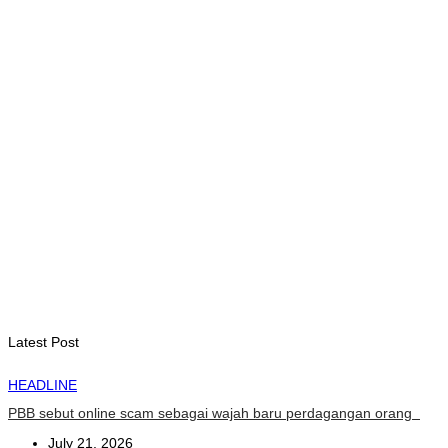
Sukses digelar, Cross Border Fest perkuat persahabatan
Timor-Leste dan Indonesia
August 9, 2026
INTERNASIONAL
Musik pererat Persahabatan TL – Indonesia di Cross Border
Fest 2026
August 8, 2026
INTERNASIONAL
St. Cecilia Balide jadi juara dua paduan suara Cross Border
Fest 2026 di Atambua
August 8, 2026
Latest Post
HEADLINE
PBB sebut online scam sebagai wajah baru perdagangan orang
July 21, 2026