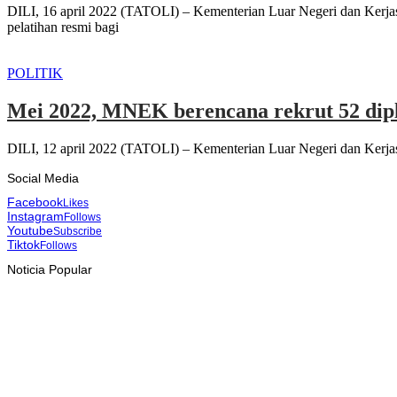
DILI, 16 april 2022 (TATOLI) – Kementerian Luar Negeri dan Kerja
pelatihan resmi bagi
POLITIK
Mei 2022, MNEK berencana rekrut 52 dip
DILI, 12 april 2022 (TATOLI) – Kementerian Luar Negeri dan Kerja
Social Media
Facebook
Likes
Instagram
Follows
Youtube
Subscribe
Tiktok
Follows
Noticia Popular
SOSIAL INKLUSIF
Pekan Hijau, Pemerintah serukan semua orang tanam pohon l