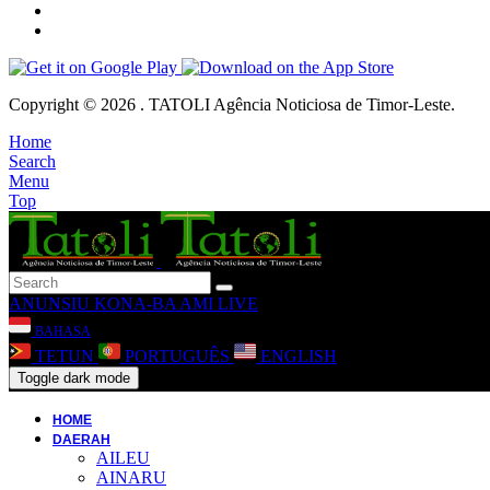
Copyright © 2026 . TATOLI Agência Noticiosa de Timor-Leste.
Home
Search
Menu
Top
ANUNSIU
KONA-BA AMI
LIVE
BAHASA
TETUN
PORTUGUÊS
ENGLISH
Toggle dark mode
HOME
DAERAH
AILEU
AINARU