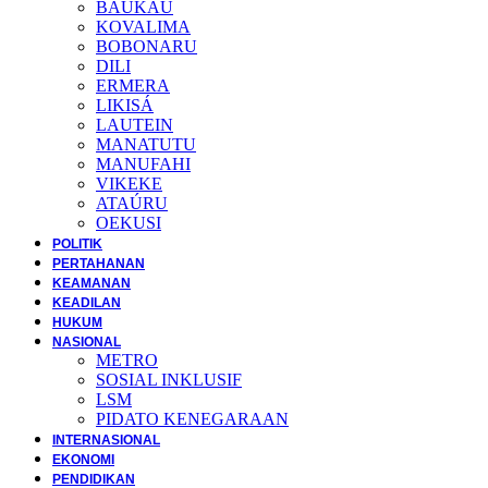
BAUKAU
KOVALIMA
BOBONARU
DILI
ERMERA
LIKISÁ
LAUTEIN
MANATUTU
MANUFAHI
VIKEKE
ATAÚRU
OEKUSI
POLITIK
PERTAHANAN
KEAMANAN
KEADILAN
HUKUM
NASIONAL
METRO
SOSIAL INKLUSIF
LSM
PIDATO KENEGARAAN
INTERNASIONAL
EKONOMI
PENDIDIKAN