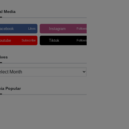
al Media
acebook
Instagram
Likes
Follows
outube
Tiktok
Subscribe
Follows
ives
ves
cia Popular