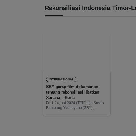
Rekonsiliasi Indonesia Timor-L
INTERNASIONAL
SBY garap film dokumenter
tentang rekonsiliasi libatkan
Xanana – Horta
DILI, 24 juni 2024 (TATOLI)– Susilo
Bambang Yudhoyono (SBY),
Presiden Republik Indonesia ke-
enam telah membentuk tim untuk
memproduksi sebuah film
dokumenter mengenai proses dan
kesuksesan rekonsiliasi yang akan