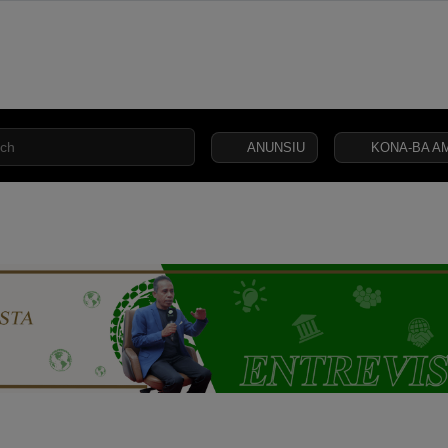
ANUNSIU
KONA-BA AM
AN
KEAMANAN
KEADILAN
HUKUM
NASIONAL
INTERNA