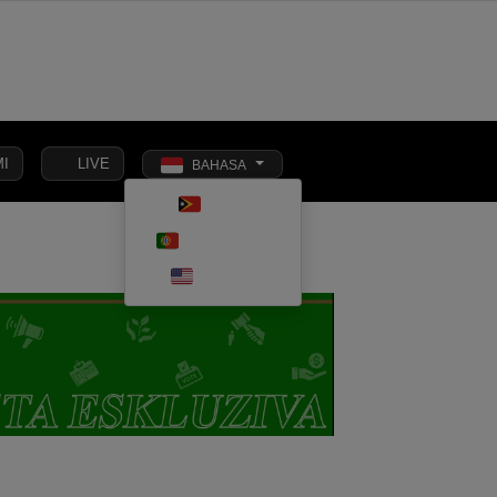
I
LIVE
BAHASA
Toggle dark m
TETUN
SIONAL
EKONOMI
PENDIDIKAN
OPINI
KESEHATAN
PORTUGUÊS
ENGLISH