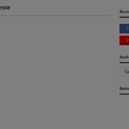
este
Soci
F
Y
Arch
Archi
Noti