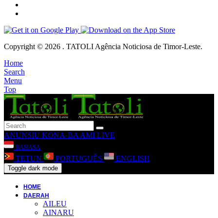
Copyright © 2026 . TATOLI Agência Noticiosa de Timor-Leste.
Home
Search
Menu
Top
ANUNSIU
KONA-BA AMI
LIVE
BAHASA
TETUN
PORTUGUÊS
ENGLISH
Toggle dark mode
HOME
DAERAH
AILEU
AINARU