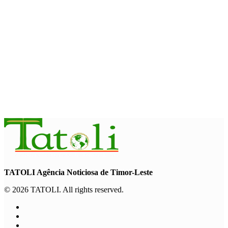
ITC – WTO : Gangguan di Selat Hormuz berdampak pada
perdagangan energi, pupuk, dan industri
August 6, 2026
INTERNASIONAL
WFP : El Nino berpotensi dorong 49 juta orang ke dalam
kerawanan pangan akut
August 6, 2026
TATOLI Agência Noticiosa de Timor-Leste
© 2026 TATOLI. All rights reserved.