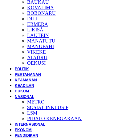
BAUKAU
KOVALIMA
BOBONARU
DILI
ERMERA
LIKISÁ
LAUTEIN
MANATUTU
MANUFAHI
VIKEKE
ATAÚRU
OEKUSI
POLITIK
PERTAHANAN
KEAMANAN
KEADILAN
HUKUM
NASIONAL
METRO
SOSIAL INKLUSIF
LSM
PIDATO KENEGARAAN
INTERNASIONAL
EKONOMI
PENDIDIKAN