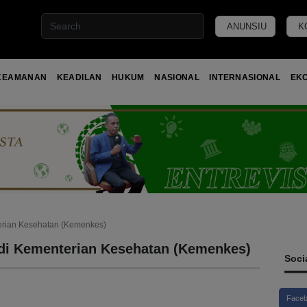
ANUNSIU
K
KEAMANAN
KEADILAN
HUKUM
NASIONAL
INTERNASIONAL
EK
terian Kesehatan (Kemenkes)
 di Kementerian Kesehatan (Kemenkes)
Soci
Face