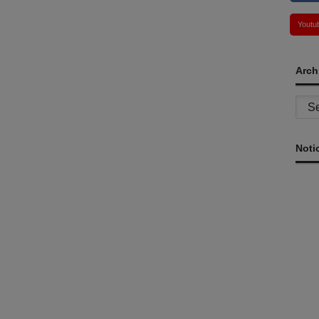
Youtu
Arch
Archi
Noti
Y
s