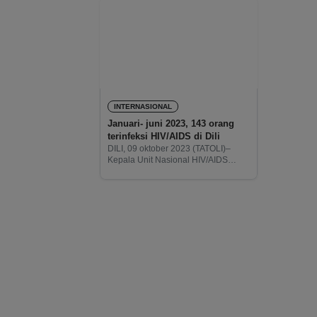
INTERNASIONAL
Januari- juni 2023, 143 orang
terinfeksi HIV/AIDS di Dili
DILI, 09 oktober 2023 (TATOLI)–
Kepala Unit Nasional HIV/AIDS
pada Kementerian Kesehatan
(Kemenkes), Bernadino da Cruz,
mengatakan sejak januari hingga
juni 2023 terdapat, 143 orang
terinfeksi HIV/AIDS di kotamadya