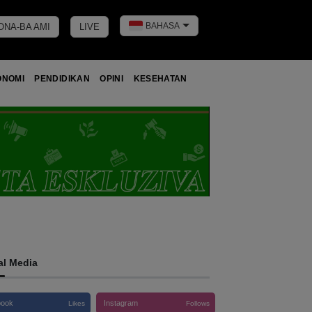
BAHASA
ONA-BA AMI
LIVE
Toggle dark 
ONOMI
PENDIDIKAN
OPINI
KESEHATAN
al Media
book
Instagram
Likes
Follows