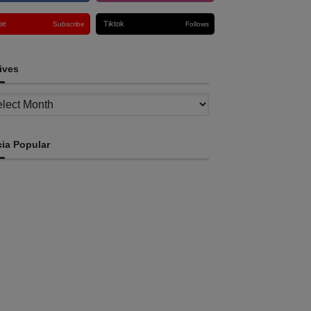
be
Tiktok
Subscribe
Follows
ives
ves
cia Popular
INTERNASIONAL
ASS China kunjungi TATOLI, bahas kerja
ama di masa depan