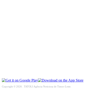
INTERNASIONAL
EKONOMI
PENDIDIKAN
OPINI
KESEHATAN
MULTIMEDIA
OLAHRAGA
Copyright © 2026 . TATOLI Agência Noticiosa de Timor-Leste.