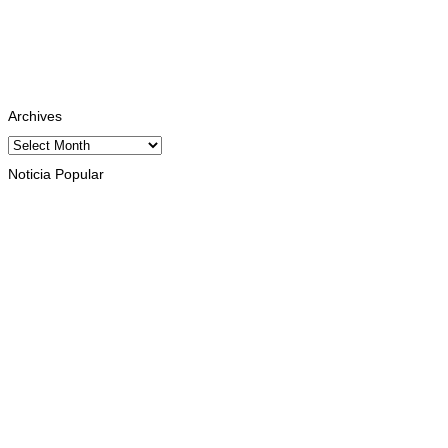
Instagram
Follows
Youtube
Subscribe
Tiktok
Follows
Archives
Archives
Noticia Popular
INTERNASIONAL
Musik pererat Persahabatan TL – Indonesia di Cross Border
Fest 2026
August 8, 2026
INTERNASIONAL
St. Cecilia Balide jadi juara dua
paduan suara Cross Border Fest