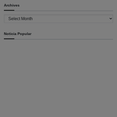
Archives
Archives
Noticia Popular
INTERNASIONAL
St. Cecilia dan Paroki Lacluta Wakili TL di Cross Border
Fest 2026 Atambua