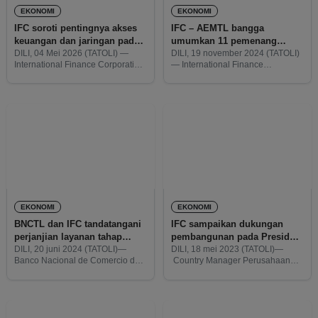
EKONOMI
EKONOMI
IFC soroti pentingnya akses
IFC – AEMTL bangga
keuangan dan jaringan pada
umumkan 11 pemenang
Pengusaha Perempuan TL
Women in Bussines Award
DILI, 04 Mei 2026 (TATOLI) —
DILI, 19 november 2024 (TATOLI)
International Finance Corporation
— International Finance
2024
(IFC) menegaskan pentingnya
Corporation (IFC) dan Associação
akses terhadap pembiayaan,
Empresarial das Mulheres de
informasi, dan jaringan bagi
Timor-Leste (AEMTL), bermitra
perempuan pengusaha di Timor-
dengan Pemerintah Australia dan
Leste guna mendorong
Selandia Baru hari ini
pertumbuhan usaha serta
mengumumkan 11 pemenang
memperkuat
EKONOMI
EKONOMI
BNCTL dan IFC tandatangani
IFC sampaikan dukungan
perjanjian layanan tahap
pembangunan pada Presiden
kedua
Horta
DILI, 20 juni 2024 (TATOLI)—
DILI, 18 mei 2023 (TATOLI)—
Banco Nacional de Comercio de
Country Manager Perusahaan
Timor-Leste (BNCTL) dan
Keuangan Internasional (IFC-
International Finance Corporation
International Finance
(IFC) menandatangani perjanjian
Corporation), Randall Rioprlle,
jasa tahap kedua yang berkaitan
menyampaikan dukungan
dengan proyek jasa konsultasi
pembangunan Pelabuhan Dili,