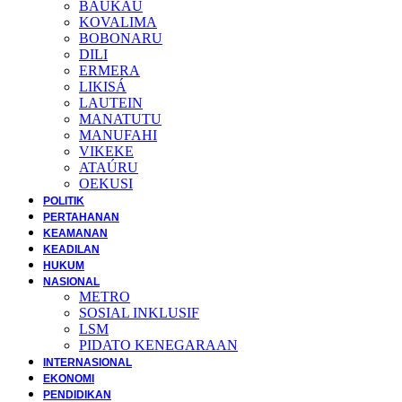
BAUKAU
KOVALIMA
BOBONARU
DILI
ERMERA
LIKISÁ
LAUTEIN
MANATUTU
MANUFAHI
VIKEKE
ATAÚRU
OEKUSI
POLITIK
PERTAHANAN
KEAMANAN
KEADILAN
HUKUM
NASIONAL
METRO
SOSIAL INKLUSIF
LSM
PIDATO KENEGARAAN
INTERNASIONAL
EKONOMI
PENDIDIKAN