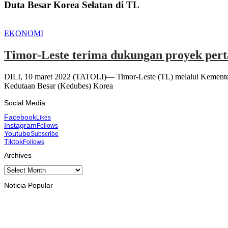
Duta Besar Korea Selatan di TL
EKONOMI
Timor-Leste terima dukungan proyek pert
DILI, 10 maret 2022 (TATOLI)— Timor-Leste (TL) melalui Kementeri
Kedutaan Besar (Kedubes) Korea
Social Media
Facebook
Likes
Instagram
Follows
Youtube
Subscribe
Tiktok
Follows
Archives
Archives
Noticia Popular
INTERNASIONAL