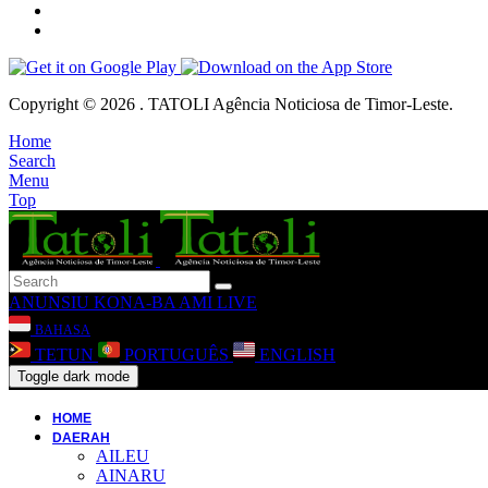
Copyright © 2026 . TATOLI Agência Noticiosa de Timor-Leste.
Home
Search
Menu
Top
ANUNSIU
KONA-BA AMI
LIVE
BAHASA
TETUN
PORTUGUÊS
ENGLISH
Toggle dark mode
HOME
DAERAH
AILEU
AINARU