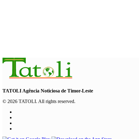
HEADLINE
Dili International Marathon 2026 : Dua pelari jarak jauh asal Chin
August 6, 2026
INTERNASIONAL
ITC – WTO : Gangguan di Selat Hormuz berdampak pada perda
August 6, 2026
TATOLI Agência Noticiosa de Timor-Leste
© 2026 TATOLI. All rights reserved.