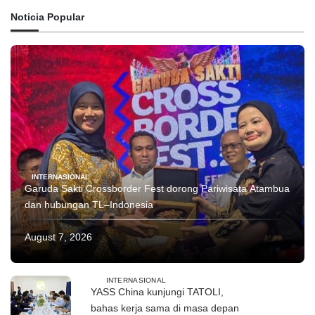
Noticia Popular
INTERNASIONAL
Garuda Sakti Crossborder Fest dorong Pariwisata Atambua
dan hubungan TL–Indonesia
August 7, 2026
INTERNASIONAL
YASS China kunjungi TATOLI,
bahas kerja sama di masa depan