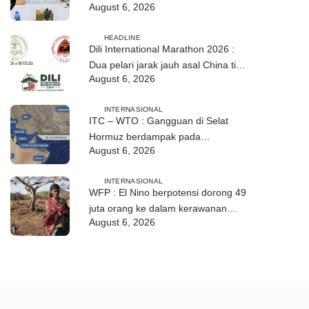
August 6, 2026
HEADLINE
Dili International Marathon 2026 :
Dua pelari jarak jauh asal China tiba
August 6, 2026
di Dili
INTERNASIONAL
ITC – WTO : Gangguan di Selat
Hormuz berdampak pada
August 6, 2026
perdagangan energi, pupuk, dan
industri
INTERNASIONAL
WFP : El Nino berpotensi dorong 49
juta orang ke dalam kerawanan
August 6, 2026
pangan akut