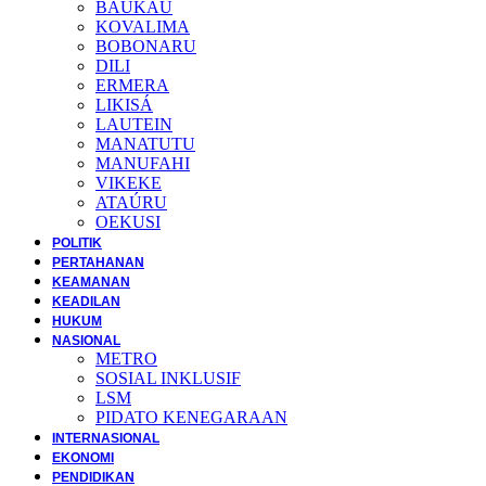
BAUKAU
KOVALIMA
BOBONARU
DILI
ERMERA
LIKISÁ
LAUTEIN
MANATUTU
MANUFAHI
VIKEKE
ATAÚRU
OEKUSI
POLITIK
PERTAHANAN
KEAMANAN
KEADILAN
HUKUM
NASIONAL
METRO
SOSIAL INKLUSIF
LSM
PIDATO KENEGARAAN
INTERNASIONAL
EKONOMI
PENDIDIKAN