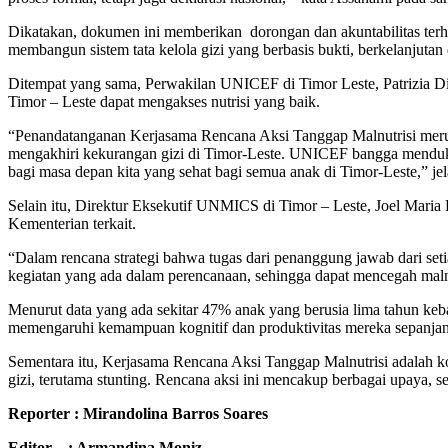
Dikatakan, dokumen ini memberikan dorongan dan akuntabilitas t
membangun sistem tata kelola gizi yang berbasis bukti, berkelanjutan 
Ditempat yang sama, Perwakilan UNICEF di Timor Leste, Patrizia D
Timor – Leste dapat mengakses nutrisi yang baik.
“Penandatanganan Kerjasama Rencana Aksi Tanggap Malnutrisi meru
mengakhiri kekurangan gizi di Timor-Leste. UNICEF bangga menduk
bagi masa depan kita yang sehat bagi semua anak di Timor-Leste,” je
Selain itu, Direktur Eksekutif UNMICS di Timor – Leste, Joel Maria
Kementerian terkait.
“Dalam rencana strategi bahwa tugas dari penanggung jawab dari seti
kegiatan yang ada dalam perencanaan, sehingga dapat mencegah malnut
Menurut data yang ada sekitar 47% anak yang berusia lima tahun keb
memengaruhi kemampuan kognitif dan produktivitas mereka sepanja
Sementara itu, Kerjasama Rencana Aksi Tanggap Malnutrisi adalah k
gizi, terutama stunting. Rencana aksi ini mencakup berbagai upaya, 
Reporter : Mirandolina Barros Soares
Editor : Armandina Moniz