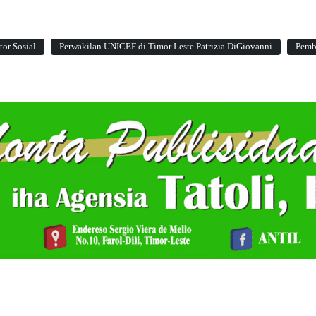
or Sosial
Perwakilan UNICEF di Timor Leste Patrizia DiGiovanni
Pemb