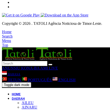
Copyright © 2026 . TATOLI Agência Noticiosa de Timor-Leste.
Home
Search
Menu
Top
ANUNSIU
KONA-BA AMI
LIVE
BAHASA
TETUN
PORTUGUÊS
ENGLISH
Toggle dark mode
HOME
DAERAH
AILEU
AINARU