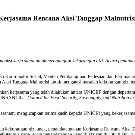
Kerjasama Rencana Aksi Tanggap Malnutri
ksi kerja sama untuk menanggapi kekurangan gizi. Acara penandatan
eri Koordinator Sosial, Menteri Pembangunan Pedesaan dan Perumah
Aksi Tanggap Malnutrisi untuk mengatasi masalah kekurangan gizi ter
hkan kerjasama yang telah dilakukan antara UNICEF dengan departam
 (CONSANTIL –
Council for Food Security, Sovereignty, and Nutrition in
Assanami mengucapkan terima kasih kepada UNICEf yang bekerjasama 
wan kekurangan gizi anak, penandatanganan Kerjasama Rencana Aksi 
ambutannya pada acara penandatangan yang dilakukan di City 8 Dili, ju