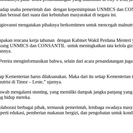
erhadap usaha pemerintah dan dengan kepemimpinan UNMICS dan CONS
dan berasal dari suara dan kebutuhan masyarakat di negara ini.
igiovanni mengatakan pihaknya berkomitmen untuk mencegah malnutris
pakan rencana kerja tahunan dengan Kabinet Wakil Perdana Menteri 
ung UNMICS dan CONSANTIL untuk meningkatkan tata kelola gizi, ko
lasnya.
 Pereira menginformasikan bahwa, selain dari acara penandatangan ju
ap Kementerian harus dilaksanakan. Maka dari itu setiap Kementerian 
risi di Timor – Leste,” ujarnya.
awah mengalami stunting, yang memiliki dampak jangka panjang yang s
ng hidup mereka.
olaborasi berbagai pihak, termasuk pemerintah, lembaga swadaya mas
seperti edukasi, pemberian makanan bergizi, dan pengobatan untuk kon