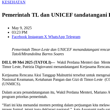
KESEHATAN
Pemerintah TL dan UNICEF tandatangani 
May 9, 2025
03:23 PM
Facebook
Instagram
X
WhatsApp
Telegram
Pemerintah Timor-Leste dan UNICEF menandatangani rencana a
Tatoli/Mirandolina Barros Soares
DILI, 09 Mei 2025 (TATOLI)—
Wakil Perdana Menteri dan Ment
Timor Leste, Patrizia Digiovanni menandatangani Kerjasama Rencana 
Kerjasama Rencana Aksi Tanggap Malnutrisi tersebut untuk mengesa
Nasional Keamanan, Ketahanan Pangan dan Gizi di Timor-Leste
(UNMICS).
Dalam acara penandatanganan itu, Wakil Perdana Menteri, Mariano 
program prioritas pemerintah.
“Hari ini kita menandai momen penting dalam perjuangan kita mela
proses formal, tetapi juga deklarasi nasional,” kata Assanami pada s