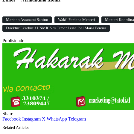
Mariano Assanami Sabino
Wakil Perdana Menteri
Menteri Koordinat
Direktur Eksekutif UNMICS di Timor Leste Joel Maria Pereira
Publisidade
Share
Facebook
Instagram
X
WhatsApp
Telegram
Related Articles