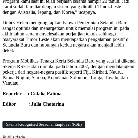
Program kami saat ini telah berjalan selama hampir 20 tahun. Jadi
kami sudah familiar dengan sistem yang dimiliki Timor-Leste
dengan Australia, Jepang, dan Korea,” ucapnya.
Dubes Helen mengungkapkan bahwa Pemerintah Selandia Baru
sangat optimis dan menargetkan untuk memulai program ini pada
akhir tahun serta menyelesaikan perjanjian teknis sehingga
masyarakat Timor-Leste akan mendapatkan pengalaman positif di
Selandia Baru dan hubungan kedua negara akan menjadi lebih
dekat.
Program Mobilitas Tenaga Kerja Selandia Baru yang saat ini dikenal
Skema RSE sudah dimulai pada tahun 2007, dengan mendatangkan
pekerja dari negara-negara pasifik seperti Fiji, Kiribati, Nauru,
Papua Nugini, Samoa, Kepulauan Solomon, Tonga, Tuvalu, dan
Vanuatu.
Reporter : Cidalia Fátima
Editor : Julia Chatarina
Skema Recognised Seasonal Employer (RSE)
Publisidade