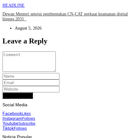
HEADLINE
Dewan Menteri setujui pembentukan CN-CAT perkuat keamanan digital
hingga 2031
August 5, 2026
Leave a Reply
Add Comment
Social Media
Facebook
Likes
Instagram
Follows
Youtube
Subscribe
Tiktok
Follows
Noticia Popular