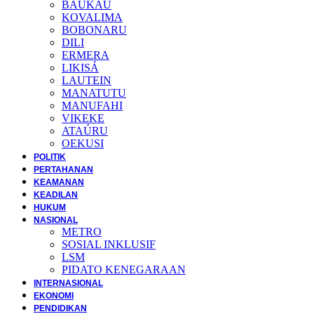
BAUKAU
KOVALIMA
BOBONARU
DILI
ERMERA
LIKISÁ
LAUTEIN
MANATUTU
MANUFAHI
VIKEKE
ATAÚRU
OEKUSI
POLITIK
PERTAHANAN
KEAMANAN
KEADILAN
HUKUM
NASIONAL
METRO
SOSIAL INKLUSIF
LSM
PIDATO KENEGARAAN
INTERNASIONAL
EKONOMI
PENDIDIKAN