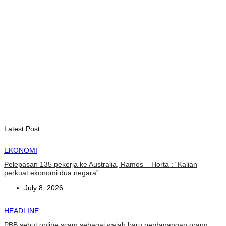
INTERNASIONAL
WFP : El Nino berpotensi dorong 49 juta orang ke dalam
kerawanan pangan akut
August 6, 2026
INTERNASIONAL
November ini, Paus Leo akan lakukan perjalanan Apostolik ke
Uruguay, Argentina, dan Peru
August 6, 2026
Latest Post
EKONOMI
Pelepasan 135 pekerja ke Australia, Ramos – Horta : “Kalian
perkuat ekonomi dua negara”
July 8, 2026
HEADLINE
PBB sebut online scam sebagai wajah baru perdagangan orang