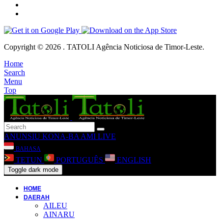
Copyright © 2026 . TATOLI Agência Noticiosa de Timor-Leste.
Home
Search
Menu
Top
ANUNSIU
KONA-BA AMI
LIVE
BAHASA
TETUN
PORTUGUÊS
ENGLISH
Toggle dark mode
HOME
DAERAH
AILEU
AINARU