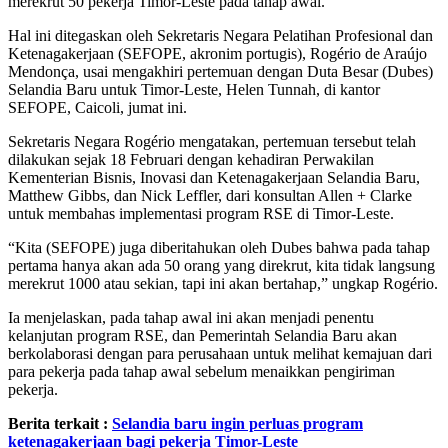
merekrut 50 pekerja Timor-Leste pada tahap awal.
Hal ini ditegaskan oleh Sekretaris Negara Pelatihan Profesional dan
Ketenagakerjaan (SEFOPE, akronim portugis), Rogério de Araújo
Mendonça, usai mengakhiri pertemuan dengan Duta Besar (Dubes)
Selandia Baru untuk Timor-Leste, Helen Tunnah, di kantor
SEFOPE, Caicoli, jumat ini.
Sekretaris Negara Rogério mengatakan, pertemuan tersebut telah
dilakukan sejak 18 Februari dengan kehadiran Perwakilan
Kementerian Bisnis, Inovasi dan Ketenagakerjaan Selandia Baru,
Matthew Gibbs, dan Nick Leffler, dari konsultan Allen + Clarke
untuk membahas implementasi program RSE di Timor-Leste.
“Kita (SEFOPE) juga diberitahukan oleh Dubes bahwa pada tahap
pertama hanya akan ada 50 orang yang direkrut, kita tidak langsung
merekrut 1000 atau sekian, tapi ini akan bertahap,” ungkap Rogério.
Ia menjelaskan, pada tahap awal ini akan menjadi penentu
kelanjutan program RSE, dan Pemerintah Selandia Baru akan
berkolaborasi dengan para perusahaan untuk melihat kemajuan dari
para pekerja pada tahap awal sebelum menaikkan pengiriman
pekerja.
Berita terkait :
Selandia baru ingin perluas program
ketenagakerjaan bagi pekerja Timor-Leste