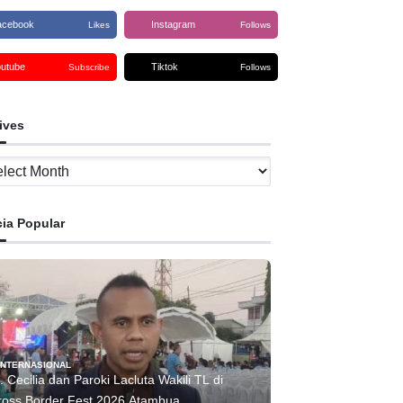
acebook
Instagram
Likes
Follows
outube
Tiktok
Subscribe
Follows
ives
ves
cia Popular
INTERNASIONAL
. Cecilia dan Paroki Lacluta Wakili TL di
Cross Border Fest 2026 Atambua