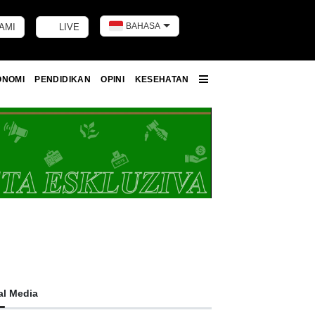
BAHASA
AMI
LIVE
Toggle dark m
ONOMI
PENDIDIKAN
OPINI
KESEHATAN
More
al Media