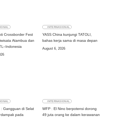
IONAL
INTERNASIONAL
ti Crossborder Fest
YASS China kunjungi TATOLI,
iwisata Atambua dan
bahas kerja sama di masa depan
hubungan TL–Indonesia
August 6, 2026
026
IONAL
INTERNASIONAL
: Gangguan di Selat
WFP : El Nino berpotensi dorong
rdampak pada
49 juta orang ke dalam kerawanan