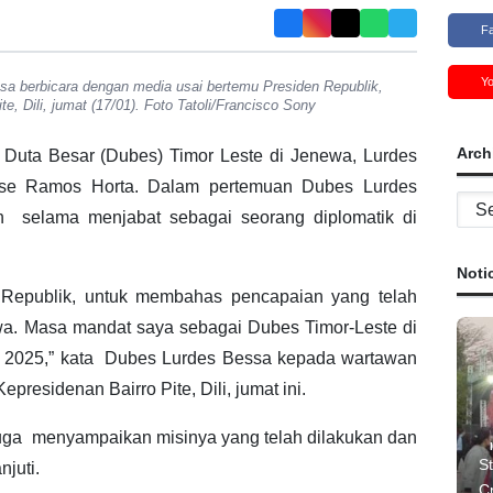
F
Y
sa berbicara dengan media usai bertemu Presiden Republik,
e, Dili, jumat (17/01). Foto Tatoli/Francisco Sony
Arch
Duta Besar (Dubes) Timor Leste di Jenewa, Lurdes
ose Ramos Horta. Dalam pertemuan Dubes Lurdes
Archi
h selama menjabat sebagai seorang diplomatik di
Noti
n Republik, untuk membahas pencapaian yang telah
ewa. Masa mandat saya sebagai Dubes Timor-Leste di
r 2025,” kata Dubes Lurdes Bessa kepada wartawan
presidenan Bairro Pite, Dili, jumat ini.
 juga menyampaikan misinya yang telah dilakukan dan
St
njuti.