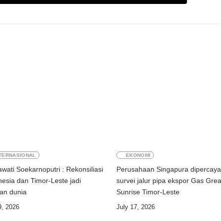
TERNASIONAL
EKONOMI
wati Soekarnoputri : Rekonsiliasi
Perusahaan Singapura dipercaya
nesia dan Timor-Leste jadi
survei jalur pipa ekspor Gas Grea
dan dunia
Sunrise Timor-Leste
9, 2026
July 17, 2026