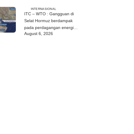
INTERNASIONAL
ITC – WTO : Gangguan di
Selat Hormuz berdampak
pada perdagangan energi,
August 6, 2026
pupuk, dan industri