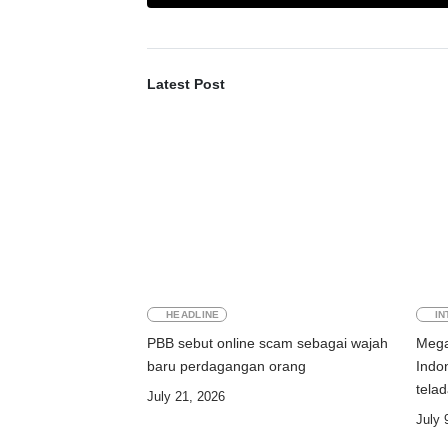
Latest Post
HEADLINE
IN
PBB sebut online scam sebagai wajah
Mega
baru perdagangan orang
Indo
tela
July 21, 2026
July 