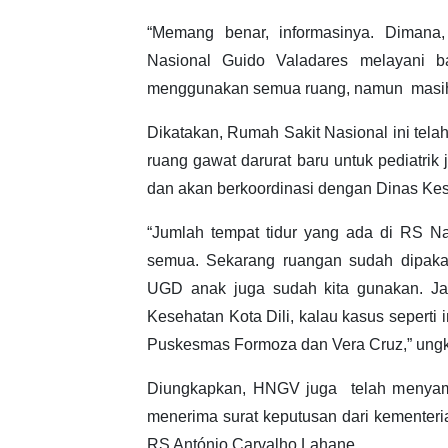
“Memang benar, informasinya. Dimana
Nasional Guido Valadares melayani 
menggunakan semua ruang, namun masih 
Dikatakan, Rumah Sakit Nasional ini tel
ruang gawat darurat baru untuk pediatrik 
dan akan berkoordinasi dengan Dinas K
“Jumlah tempat tidur yang ada di RS Na
semua. Sekarang ruangan sudah dipakai 
UGD anak juga sudah kita gunakan. Jad
Kesehatan Kota Dili, kalau kasus seperti
Puskesmas Formoza dan Vera Cruz,” ung
Diungkapkan, HNGV juga telah menyam
menerima surat keputusan dari kemente
RS António Carvalho Lahane.