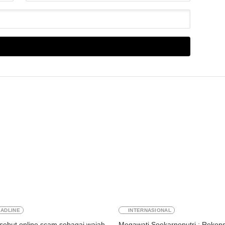
ADLINE
INTERNASIONAL
sebut online scam sebagai wajah
Megawati Soekarnoputri : Rekonsi