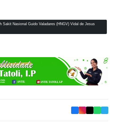
h Sakit Nasional Guido Valadares (HNGV) Vidal de Jesus