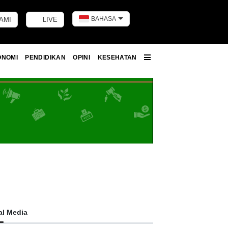
BAHASA
AMI
LIVE
Toggle dark m
ONOMI
PENDIDIKAN
OPINI
KESEHATAN
More
al Media