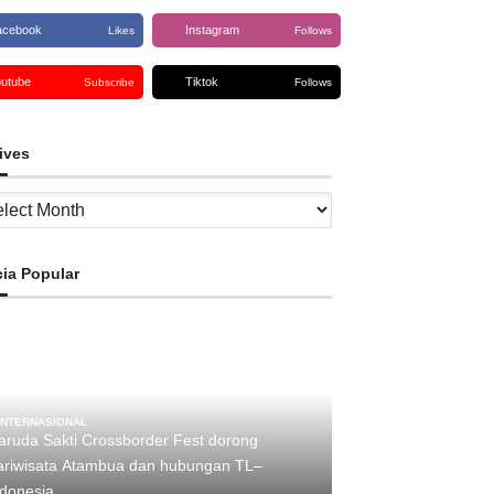
acebook
Instagram
Likes
Follows
outube
Tiktok
Subscribe
Follows
ives
ves
cia Popular
INTERNASIONAL
aruda Sakti Crossborder Fest dorong
ariwisata Atambua dan hubungan TL–
Indonesia