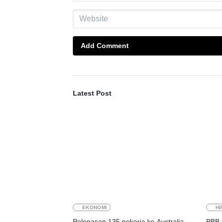
Add Comment
Latest Post
EKONOMI
HE
Pelepasan 135 pekerja ke Australia,
PBB 