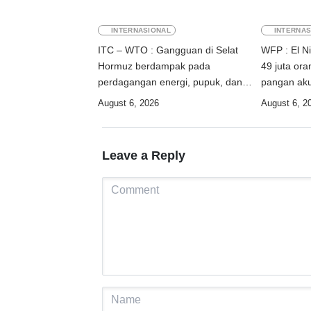
INTERNASIONAL
INTERNAS
ITC – WTO : Gangguan di Selat
WFP : El N
Hormuz berdampak pada
49 juta or
perdagangan energi, pupuk, dan
pangan ak
industri
August 6, 2026
August 6, 2
Leave a Reply