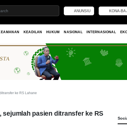
ANUNSIU
KONA-BA 
KEAMANAN
KEADILAN
HUKUM
NASIONAL
INTERNASIONAL
EK
itransfer ke RS Lahane
ejumlah pasien ditransfer ke RS
Soci