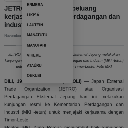
ERMERA
JETRO dan MKI jajaki peluang
LIKISÁ
kerjasama di sektor perdagangan dan
industri
LAUTEIN
MANATUTU
November 19, 2024
04:22 PM
MANUFAHI
JETRO atau Organisasi Perdagangan Eksternal Jepang melakukan
VIKEKE
kunjungan resmi ke Kementerian Perdagangan dan Industri (MKI -tetun)
ATAÚRU
untuk menjajaki kerjasama dengan Timor-Leste. Foto MKI
OEKUSI
DILI, 19 november 2024 (TATOLI) —
Japan External
Trade Organization (JETRO) atau Organisasi
Perdagangan Eksternal Jepang hari ini melakukan
kunjungan resmi ke Kementerian Perdagangan dan
Industri (MKI -tetun) untuk menjajaki kerjasama dengan
Timor-Leste.
Menteri MKI, Nino Pereira menyambut baik kunjungan