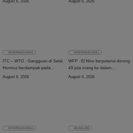
August 6, 2026
August 6, 2026
INTERNASIONAL
INTERNASIONAL
ITC – WTO : Gangguan di Selat
WFP : El Nino berpotensi dorong
Hormuz berdampak pada
49 juta orang ke dalam
perdagangan energi, pupuk, dan
kerawanan pangan akut
August 6, 2026
August 6, 2026
industri
INTERNASIONAL
HEADLINE