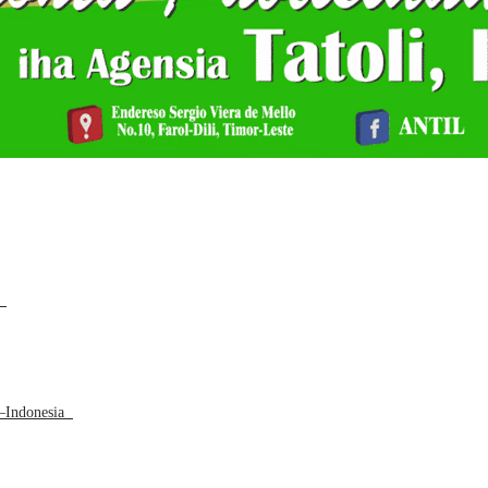
a
L–Indonesia