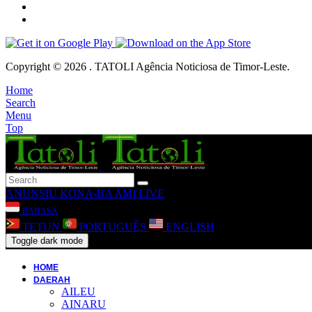
Copyright © 2026 . TATOLI Agência Noticiosa de Timor-Leste.
Home
Search
Menu
Top
ANUNSIU
KONA-BA AMI
LIVE
BAHASA
TETUN
PORTUGUÊS
ENGLISH
Toggle dark mode
HOME
DAERAH
AILEU
AINARU