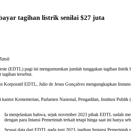
yar tagihan listrik senilai $27 juta
atoli
este (EDTL) pagi ini mengumumkan jumlah tunggakan tagihan listrik ba
 tagihan tersebut.
an Korporatif EDTL, Julio de Jesus Gonçalves mengungkapkan Instansi
ri kantor Kementerian, Parlamen Nasional, Pengadilan, Institusi Publ
Ia menjelaskan bahwa, sejak november 2023 pihak EDTL sudah memb
dengan para Intansi Pemerintah terkait tetapi hinga saat ini hanya s
Sesuai data dari EDTL pada juni 2023, tagihan Instansi Pemerintah 