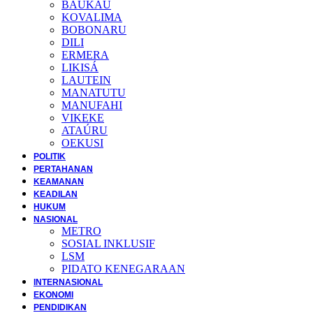
BAUKAU
KOVALIMA
BOBONARU
DILI
ERMERA
LIKISÁ
LAUTEIN
MANATUTU
MANUFAHI
VIKEKE
ATAÚRU
OEKUSI
POLITIK
PERTAHANAN
KEAMANAN
KEADILAN
HUKUM
NASIONAL
METRO
SOSIAL INKLUSIF
LSM
PIDATO KENEGARAAN
INTERNASIONAL
EKONOMI
PENDIDIKAN