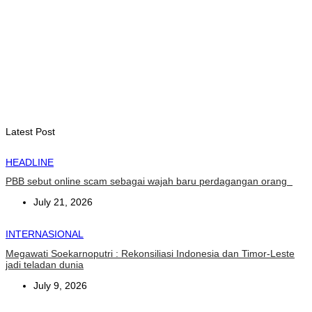
depan
August 6, 2026
HEADLINE
Dili International Marathon 2026 : Dua pelari jarak jauh asal
China tiba di Dili
August 6, 2026
Latest Post
HEADLINE
PBB sebut online scam sebagai wajah baru perdagangan orang
July 21, 2026
INTERNASIONAL
Megawati Soekarnoputri : Rekonsiliasi Indonesia dan Timor-Leste
jadi teladan dunia
July 9, 2026