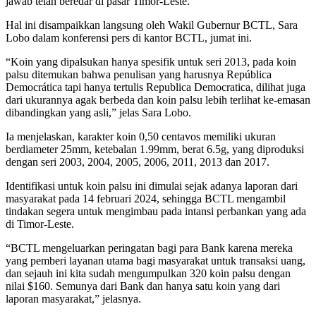
jawab telah beredar di pasar Timor-Leste.
Hal ini disampaikkan langsung oleh Wakil Gubernur BCTL, Sara
Lobo dalam konferensi pers di kantor BCTL, jumat ini.
“Koin yang dipalsukan hanya spesifik untuk seri 2013, pada koin
palsu ditemukan bahwa penulisan yang harusnya República
Democrática tapi hanya tertulis Republica Democratica, dilihat juga
dari ukurannya agak berbeda dan koin palsu lebih terlihat ke-emasan
dibandingkan yang asli,” jelas Sara Lobo.
Ia menjelaskan, karakter koin 0,50 centavos memiliki ukuran
berdiameter 25mm, ketebalan 1.99mm, berat 6.5g, yang diproduksi
dengan seri 2003, 2004, 2005, 2006, 2011, 2013 dan 2017.
Identifikasi untuk koin palsu ini dimulai sejak adanya laporan dari
masyarakat pada 14 februari 2024, sehingga BCTL mengambil
tindakan segera untuk mengimbau pada intansi perbankan yang ada
di Timor-Leste.
“BCTL mengeluarkan peringatan bagi para Bank karena mereka
yang pemberi layanan utama bagi masyarakat untuk transaksi uang,
dan sejauh ini kita sudah mengumpulkan 320 koin palsu dengan
nilai $160. Semunya dari Bank dan hanya satu koin yang dari
laporan masyarakat,” jelasnya.