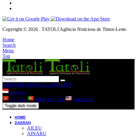
Copyright © 2026 . TATOLI Agência Noticiosa de Timor-Leste.
Home
Search
Menu
Top
ANUNSIU
KONA-BA AMI
LIVE
BAHASA
TETUN
PORTUGUÊS
ENGLISH
Toggle dark mode
HOME
DAERAH
AILEU
AINARU