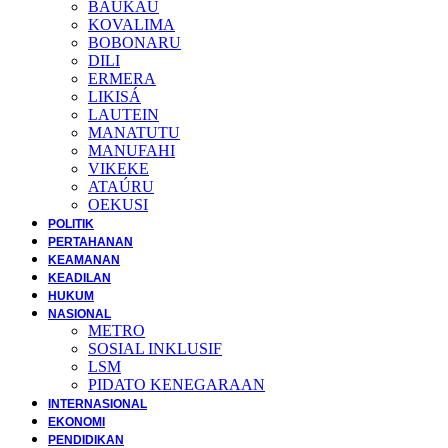
BAUKAU
KOVALIMA
BOBONARU
DILI
ERMERA
LIKISÁ
LAUTEIN
MANATUTU
MANUFAHI
VIKEKE
ATAÚRU
OEKUSI
POLITIK
PERTAHANAN
KEAMANAN
KEADILAN
HUKUM
NASIONAL
METRO
SOSIAL INKLUSIF
LSM
PIDATO KENEGARAAN
INTERNASIONAL
EKONOMI
PENDIDIKAN