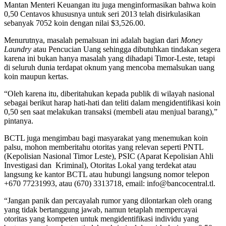
Mantan Menteri Keuangan itu juga menginformasikan bahwa koin
0,50 Centavos khususnya untuk seri 2013 telah disirkulasikan
sebanyak 7052 koin dengan nilai $3,526.00.
Menurutnya, masalah pemalsuan ini adalah bagian dari
Money
Laundry
atau Pencucian Uang sehingga dibutuhkan tindakan segera
karena ini bukan hanya masalah yang dihadapi Timor-Leste, tetapi
di seluruh dunia terdapat oknum yang mencoba memalsukan uang
koin maupun kertas.
“Oleh karena itu, diberitahukan kepada publik di wilayah nasional
sebagai berikut harap hati-hati dan teliti dalam mengidentifikasi koin
0,50 sen saat melakukan transaksi (membeli atau menjual barang),”
pintanya.
BCTL juga mengimbau bagi masyarakat yang menemukan koin
palsu, mohon memberitahu otoritas yang relevan seperti PNTL
(Kepolisian Nasional Timor Leste), PSIC (Aparat Kepolisian Ahli
Investigasi dan Kriminal), Otoritas Lokal yang terdekat atau
langsung ke kantor BCTL atau hubungi langsung nomor telepon
+670 77231993, atau (670) 3313718, email: info@bancocentral.tl.
“Jangan panik dan percayalah rumor yang dilontarkan oleh orang
yang tidak bertanggung jawab, namun tetaplah mempercayai
otoritas yang kompeten untuk mengidentifikasi individu yang