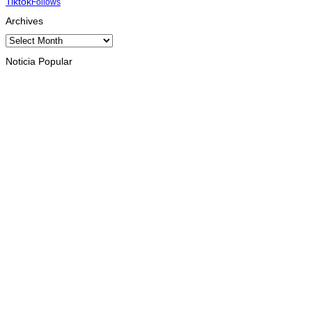
Tiktok
Follows
Archives
Archives
Noticia Popular
INTERNASIONAL
Musik pererat Persahabatan TL – Indonesia di Cross Border
Fest 2026
August 8, 2026
INTERNASIONAL
St. Cecilia Balide jadi juara dua paduan suara Cross Border
Fest 2026 di Atambua
August 8, 2026
INTERNASIONAL