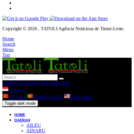
Copyright © 2026 . TATOLI Agência Noticiosa de Timor-Leste.
Home
Search
Menu
Top
ANUNSIU
KONA-BA AMI
LIVE
BAHASA
TETUN
PORTUGUÊS
ENGLISH
Toggle dark mode
HOME
DAERAH
AILEU
AINARU