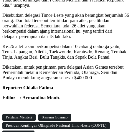
kita,” ucapnya.
Disebutkan delegasi Timor-Leste yang akan berangkat berjumlah 56
orang. Dari total tersebut terdiri dari para atlet, pelatih dan
perwakilan federasi. Sementara, ada 26 atlet yang akan
berkompetisi dalam ajang internasional itu, yang terdiri dari
delapan perempuan dan 18 laki-laki.
Ke-26 atlet akan berkompetisi dalam 10 cabang olahraga yaitu,
Tenis Lapangan, Atletik, Taekwondo, Karate-do, Renang, Tembak,
Tinju, Angkat Besi, Bulu Tangkis, dan Sepak Bola Pantai.
Dikatakan, untuk pengiriman para delegasi Asian Games tersebut,
Pemerintah melalui Kementerian Pemuda, Olahraga, Seni dan
Budaya mendukung anggaran sebesar $400.000.
Reporter: Cidalia Fátima
Editor : Armandina Moniz
Perdana Menteri
Xanana Gusmao
Presiden Kontingen Olimpiade Nasional Timor-Leste (CONTL)