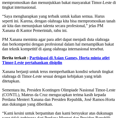
mempromosikan dan menunjukkan bakat masyarakat Timor-Leste di
tingkat internasional.
“Saya mengharapkan yang terbaik untuk kalian semua. Harus
seperti ini. Karena, dengan olahraga kita bisa mempromosikan tanah
air kita dan menunjukan talenta secara profesional,” jelas PM
Xanana di Kantor Pemerintah, rabu ini.
PM Xanana meminta agar para atlet dapat menjadi duta olahraga
dan berkompetisi dengan profesional dalam hal menampilkan bakat
dan teknik kompetitif di ajang olahraga internasional tersebut.
Berita terkait :
Partisipasi di Asian Games, Horta minta atlet
Timor-Leste pertahankan disiplin
Xanana berjanji untuk terus memperhatikan kondisi seluruh tingkat
olahraga di Timor-Leste sesuai dengan kebijakan yang telah
ditetapkan.
Sementara itu, Presiden Kontingen Olimpiade Nasional Timor-Leste
(CONTL), Mateus da Cruz mengucapkan terima kasih kepada
Perdana Menteri Xanana dan Presiden Republik, José Ramos-Horta
atas dukungan yang diberikan.
“Kami kesini untuk berpamitan dan kami bersyukur atas dukunagn
yang tidak terhingga dari Perdana Menteri dan Presiden Republik