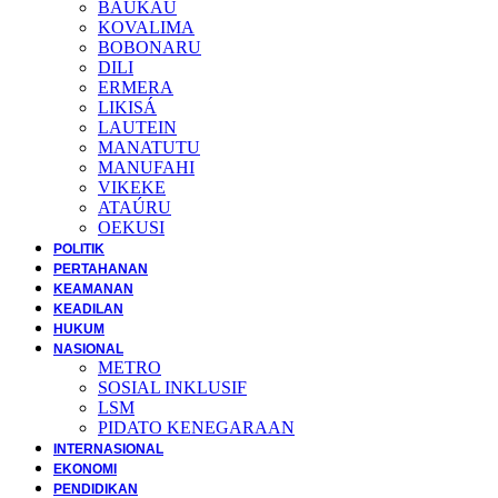
BAUKAU
KOVALIMA
BOBONARU
DILI
ERMERA
LIKISÁ
LAUTEIN
MANATUTU
MANUFAHI
VIKEKE
ATAÚRU
OEKUSI
POLITIK
PERTAHANAN
KEAMANAN
KEADILAN
HUKUM
NASIONAL
METRO
SOSIAL INKLUSIF
LSM
PIDATO KENEGARAAN
INTERNASIONAL
EKONOMI
PENDIDIKAN