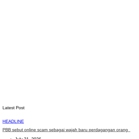
St. Cecilia dan Paroki Lacluta Wakili TL di Cross Border Fest
2026 Atambua
August 7, 2026
INTERNASIONAL
Garuda Sakti Crossborder Fest dorong Pariwisata Atambua
dan hubungan TL–Indonesia
August 7, 2026
INTERNASIONAL
YASS China kunjungi TATOLI, bahas kerja sama di masa
depan
August 6, 2026
Latest Post
HEADLINE
PBB sebut online scam sebagai wajah baru perdagangan orang