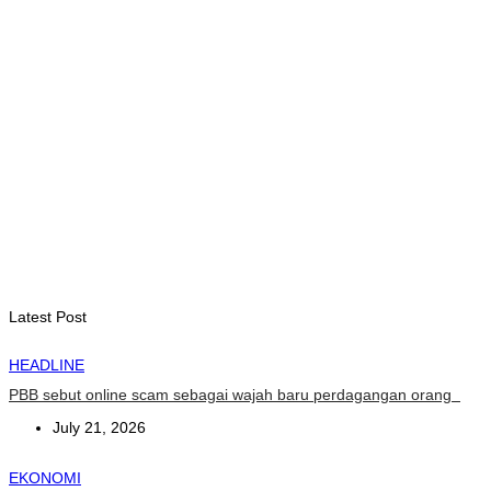
August 7, 2026
INTERNASIONAL
Garuda Sakti Crossborder Fest dorong Pariwisata Atambua
dan hubungan TL–Indonesia
August 7, 2026
INTERNASIONAL
YASS China kunjungi TATOLI, bahas kerja sama di masa
depan
August 6, 2026
Latest Post
HEADLINE
PBB sebut online scam sebagai wajah baru perdagangan orang
July 21, 2026
EKONOMI