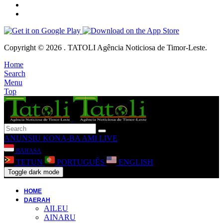
Copyright © 2026 . TATOLI Agência Noticiosa de Timor-Leste.
Home
Search
Menu
Top
ANUNSIU
KONA-BA AMI
LIVE
BAHASA
TETUN
PORTUGUÊS
ENGLISH
Toggle dark mode
HOME
DAERAH
AILEU
AINARU