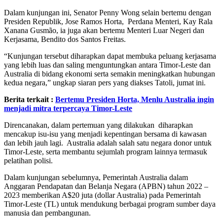
Dalam kunjungan ini, Senator Penny Wong selain bertemu dengan
Presiden Republik, Jose Ramos Horta, Perdana Menteri, Kay Rala
Xanana Gusmão, ia juga akan bertemu Menteri Luar Negeri dan
Kerjasama, Bendito dos Santos Freitas.
“Kunjungan tersebut diharapkan dapat membuka peluang kerjasama
yang lebih luas dan saling menguntungkan antara Timor-Leste dan
Australia di bidang ekonomi serta semakin meningkatkan hubungan
kedua negara,” ungkap siaran pers yang diakses Tatoli, jumat ini.
Berita terkait :
Bertemu Presiden Horta, Menlu Australia ingin
menjadi mitra terpercaya Timor-Leste
Direncanakan, dalam pertemuan yang dilakukan diharapkan
mencakup isu-isu yang menjadi kepentingan bersama di kawasan
dan lebih jauh lagi. Australia adalah salah satu negara donor untuk
Timor-Leste, serta membantu sejumlah program lainnya termasuk
pelatihan polisi.
Dalam kunjungan sebelumnya, Pemerintah Australia dalam
Anggaran Pendapatan dan Belanja Negara (APBN) tahun 2022 –
2023 memberikan A$20 juta (dollar Australia) pada Pemerintah
Timor-Leste (TL) untuk mendukung berbagai program sumber daya
manusia dan pembangunan.