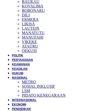
BAUKAU
KOVALIMA
BOBONARU
DILI
ERMERA
LIKISÁ
LAUTEIN
MANATUTU
MANUFAHI
VIKEKE
ATAÚRU
OEKUSI
POLITIK
PERTAHANAN
KEAMANAN
KEADILAN
HUKUM
NASIONAL
METRO
SOSIAL INKLUSIF
LSM
PIDATO KENEGARAAN
INTERNASIONAL
EKONOMI
PENDIDIKAN