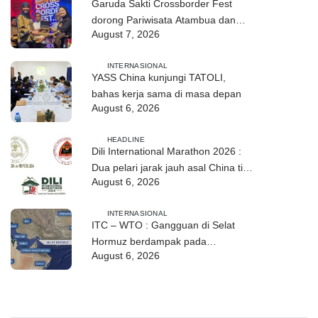
Garuda Sakti Crossborder Fest
dorong Pariwisata Atambua dan
August 7, 2026
hubungan TL–Indonesia
INTERNASIONAL
YASS China kunjungi TATOLI,
bahas kerja sama di masa depan
August 6, 2026
HEADLINE
Dili International Marathon 2026 :
Dua pelari jarak jauh asal China tiba
August 6, 2026
di Dili
INTERNASIONAL
ITC – WTO : Gangguan di Selat
Hormuz berdampak pada
August 6, 2026
perdagangan energi, pupuk, dan
industri