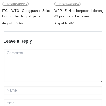
INTERNASIONAL
INTERNASIONAL
ITC – WTO : Gangguan di Selat
WFP : El Nino berpotensi dorong
Hormuz berdampak pada
49 juta orang ke dalam
perdagangan energi, pupuk, dan
kerawanan pangan akut
August 6, 2026
August 6, 2026
industri
Leave a Reply