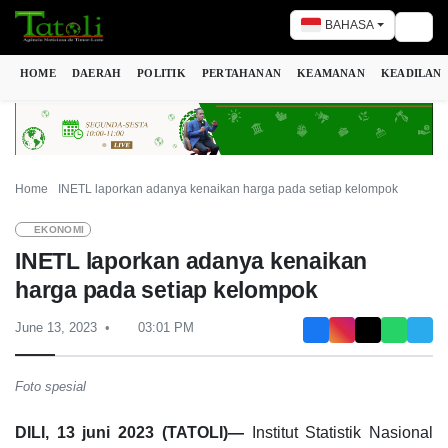
BAHASA
Togg
HOME
DAERAH
POLITIK
PERTAHANAN
KEAMANAN
KEADILAN
Home
INETL laporkan adanya kenaikan harga pada setiap kelompok
EKONOMI
INETL laporkan adanya kenaikan
harga pada setiap kelompok
June 13, 2023
03:01 PM
Foto spesial
DILI, 13 juni 2023 (TATOLI)—
Institut Statistik Nasional