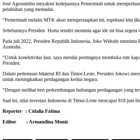
José Agosntinho meyakini kedepannya Pemerintah untuk memperluas p
pelabuhan yang memadai.
“Pemerintah melalui MTK akan mempersiapkan ini, espektasi kita jika
Sebelumnya Presiden Horta sendiri meminta agar ide ini bisa segera d
Pada juli 2022, Presiden Republik Indonesia, Joko Widodo meminta 
Australia.
“Untuk konektivitas laut, saya menilai pentingnya membuka rute kapa
Presiden.
Dalam pertemuan bilateral RI dan Timor-Leste, Presiden Jokowi men
untuk meningkatkan perdagangan kedua negara.
“Dengan melihat tren perkembangan hubungan perdagangan yang terus 
Saat ini, nilai investasi Indonesia di Timor-Leste mencapai 818 juta
Reporter : Cidalia Fátima
Editor : Armandina Moniz