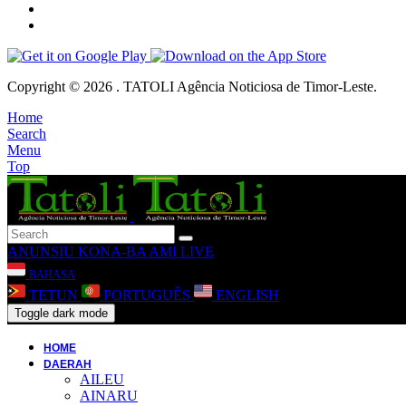
Copyright © 2026 . TATOLI Agência Noticiosa de Timor-Leste.
Home
Search
Menu
Top
ANUNSIU
KONA-BA AMI
LIVE
BAHASA
TETUN
PORTUGUÊS
ENGLISH
Toggle dark mode
HOME
DAERAH
AILEU
AINARU