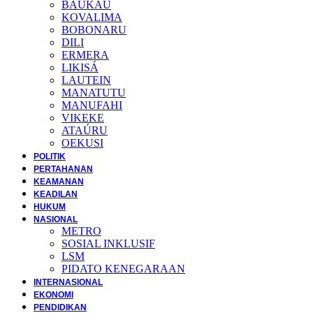
BAUKAU
KOVALIMA
BOBONARU
DILI
ERMERA
LIKISÁ
LAUTEIN
MANATUTU
MANUFAHI
VIKEKE
ATAÚRU
OEKUSI
POLITIK
PERTAHANAN
KEAMANAN
KEADILAN
HUKUM
NASIONAL
METRO
SOSIAL INKLUSIF
LSM
PIDATO KENEGARAAN
INTERNASIONAL
EKONOMI
PENDIDIKAN