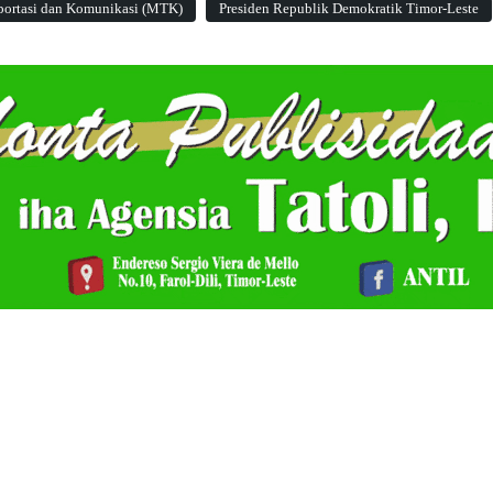
portasi dan Komunikasi (MTK)
Presiden Republik Demokratik Timor-Leste