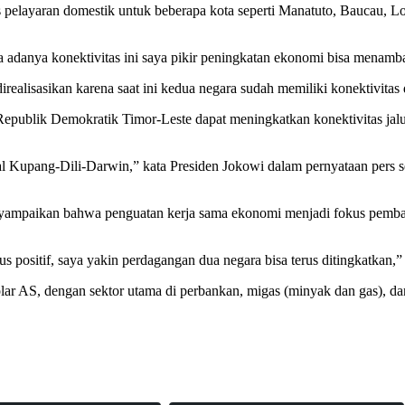
elayaran domestik untuk beberapa kota seperti Manatuto, Baucau, Losp
 adanya konektivitas ini saya pikir peningkatan ekonomi bisa menambah
irealisasikan karena saat ini kedua negara sudah memiliki konektivitas 
Republik Demokratik Timor-Leste dapat meningkatkan konektivitas jal
l Kupang-Dili-Darwin,” kata Presiden Jokowi dalam pernyataan pers sep
yampaikan bahwa penguatan kerja sama ekonomi menjadi fokus pembaha
positif, saya yakin perdagangan dua negara bisa terus ditingkatkan,”
 dolar AS, dengan sektor utama di perbankan, migas (minyak dan gas), d