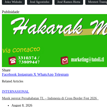
Joko Widodo
José Agostinho
José Ramos Horta
Menteri Trans
Publisidade
Share
Facebook
Instagram
X
WhatsApp
Telegram
Related Articles
INTERNASIONAL
Musik pererat Persahabatan TL – Indonesia di Cross Border Fest 2026
August 8, 2026