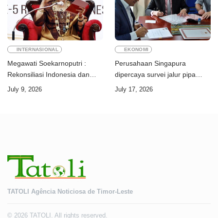
INTERNASIONAL
EKONOMI
Megawati Soekarnoputri :
Perusahaan Singapura
Rekonsiliasi Indonesia dan
dipercaya survei jalur pipa
Timor-Leste jadi teladan dunia
ekspor Gas Greater Sunrise
July 9, 2026
July 17, 2026
Timor-Leste
TATOLI Agência Noticiosa de Timor-Leste
© 2026 TATOLI. All rights reserved.