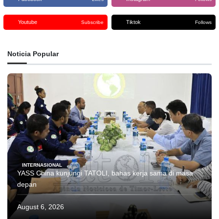
Youtube
Tiktok
Subscribe
Follows
Noticia Popular
INTERNASIONAL
YASS China kunjungi TATOLI, bahas kerja sama di masa
depan
August 6, 2026