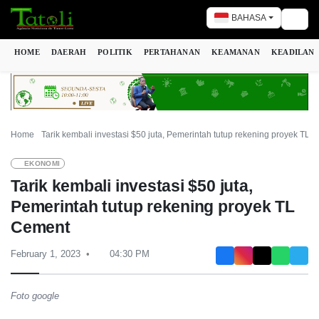
BAHASA
Togg
HOME
DAERAH
POLITIK
PERTAHANAN
KEAMANAN
KEADILAN
Home
Tarik kembali investasi $50 juta, Pemerintah tutup rekening proyek TL 
EKONOMI
Tarik kembali investasi $50 juta,
Pemerintah tutup rekening proyek TL
Cement
February 1, 2023
04:30 PM
Foto google