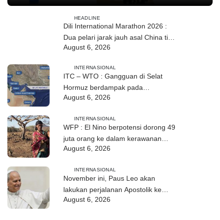
HEADLINE
Dili International Marathon 2026 :
Dua pelari jarak jauh asal China tiba
August 6, 2026
di Dili
INTERNASIONAL
ITC – WTO : Gangguan di Selat
Hormuz berdampak pada
August 6, 2026
perdagangan energi, pupuk, dan
industri
INTERNASIONAL
WFP : El Nino berpotensi dorong 49
juta orang ke dalam kerawanan
August 6, 2026
pangan akut
INTERNASIONAL
November ini, Paus Leo akan
lakukan perjalanan Apostolik ke
August 6, 2026
Uruguay, Argentina, dan Peru