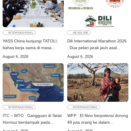
INTERNASIONAL
HEADLINE
YASS China kunjungi TATOLI,
Dili International Marathon 2026
bahas kerja sama di masa
: Dua pelari jarak jauh asal
depan
China tiba di Dili
August 6, 2026
August 6, 2026
INTERNASIONAL
INTERNASIONAL
ITC – WTO : Gangguan di Selat
WFP : El Nino berpotensi dorong
Hormuz berdampak pada
49 juta orang ke dalam
perdagangan energi, pupuk, dan
kerawanan pangan akut