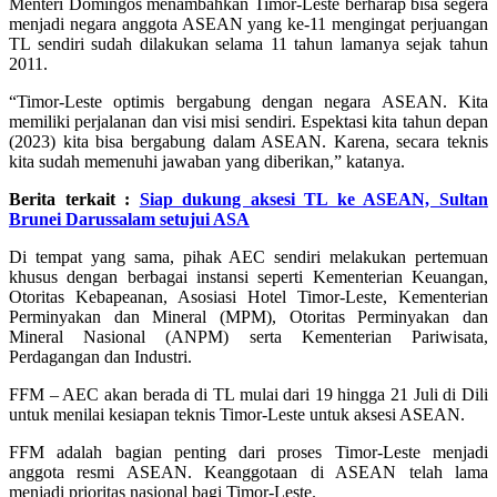
Menteri Domingos menambahkan Timor-Leste berharap bisa segera
menjadi negara anggota ASEAN yang ke-11 mengingat perjuangan
TL sendiri sudah dilakukan selama 11 tahun lamanya sejak tahun
2011.
“Timor-Leste optimis bergabung dengan negara ASEAN. Kita
memiliki perjalanan dan visi misi sendiri. Espektasi kita tahun depan
(2023) kita bisa bergabung dalam ASEAN. Karena, secara teknis
kita sudah memenuhi jawaban yang diberikan,” katanya.
Berita terkait :
Siap dukung aksesi TL ke ASEAN, Sultan
Brunei Darussalam setujui ASA
Di tempat yang sama, pihak AEC sendiri melakukan pertemuan
khusus dengan berbagai instansi seperti Kementerian Keuangan,
Otoritas Kebapeanan, Asosiasi Hotel Timor-Leste, Kementerian
Perminyakan dan Mineral (MPM), Otoritas Perminyakan dan
Mineral Nasional (ANPM) serta Kementerian Pariwisata,
Perdagangan dan Industri.
FFM – AEC akan berada di TL mulai dari 19 hingga 21 Juli di Dili
untuk menilai kesiapan teknis Timor-Leste untuk aksesi ASEAN.
FFM adalah bagian penting dari proses Timor-Leste menjadi
anggota resmi ASEAN. Keanggotaan di ASEAN telah lama
menjadi prioritas nasional bagi Timor-Leste.