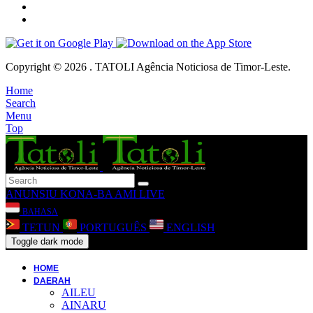
Copyright © 2026 . TATOLI Agência Noticiosa de Timor-Leste.
Home
Search
Menu
Top
ANUNSIU
KONA-BA AMI
LIVE
BAHASA
TETUN
PORTUGUÊS
ENGLISH
Toggle dark mode
HOME
DAERAH
AILEU
AINARU