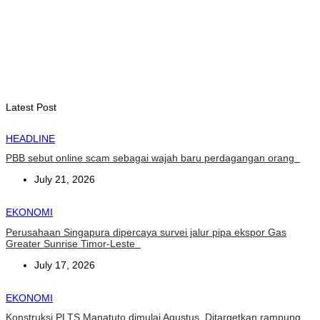
INTERNASIONAL
YASS China kunjungi TATOLI, bahas kerja sama di masa
depan
August 6, 2026
Latest Post
HEADLINE
PBB sebut online scam sebagai wajah baru perdagangan orang
July 21, 2026
EKONOMI
Perusahaan Singapura dipercaya survei jalur pipa ekspor Gas
Greater Sunrise Timor-Leste
July 17, 2026
EKONOMI
Konstruksi PLTS Manatuto dimulai Agustus, Ditargetkan rampung