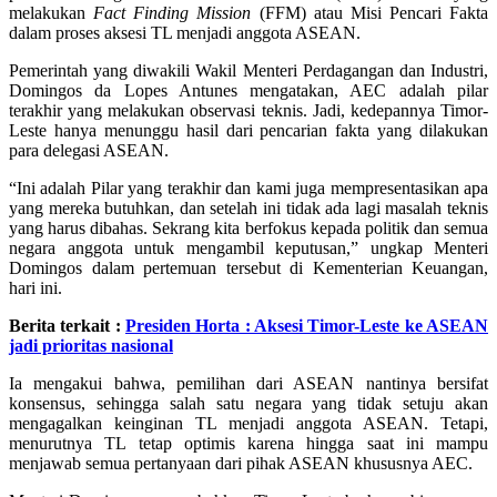
melakukan
Fact Finding Mission
(FFM) atau Misi Pencari Fakta
dalam proses aksesi TL menjadi anggota ASEAN.
Pemerintah yang diwakili Wakil Menteri Perdagangan dan Industri,
Domingos da Lopes Antunes mengatakan, AEC adalah pilar
terakhir yang melakukan observasi teknis. Jadi, kedepannya Timor-
Leste hanya menunggu hasil dari pencarian fakta yang dilakukan
para delegasi ASEAN.
“Ini adalah Pilar yang terakhir dan kami juga mempresentasikan apa
yang mereka butuhkan, dan setelah ini tidak ada lagi masalah teknis
yang harus dibahas. Sekrang kita berfokus kepada politik dan semua
negara anggota untuk mengambil keputusan,” ungkap Menteri
Domingos dalam pertemuan tersebut di Kementerian Keuangan,
hari ini.
Berita terkait :
Presiden Horta : Aksesi Timor-Leste ke ASEAN
jadi prioritas nasional
Ia mengakui bahwa, pemilihan dari ASEAN nantinya bersifat
konsensus, sehingga salah satu negara yang tidak setuju akan
mengagalkan keinginan TL menjadi anggota ASEAN. Tetapi,
menurutnya TL tetap optimis karena hingga saat ini mampu
menjawab semua pertanyaan dari pihak ASEAN khususnya AEC.