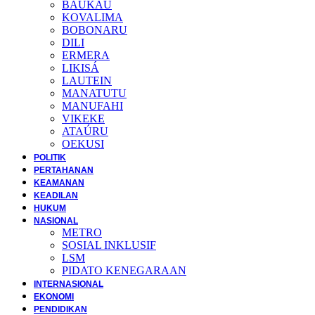
BAUKAU
KOVALIMA
BOBONARU
DILI
ERMERA
LIKISÁ
LAUTEIN
MANATUTU
MANUFAHI
VIKEKE
ATAÚRU
OEKUSI
POLITIK
PERTAHANAN
KEAMANAN
KEADILAN
HUKUM
NASIONAL
METRO
SOSIAL INKLUSIF
LSM
PIDATO KENEGARAAN
INTERNASIONAL
EKONOMI
PENDIDIKAN